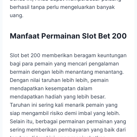
berhasil tanpa perlu mengeluarkan banyak
uang.
Manfaat Permainan Slot Bet 200
Slot bet 200 memberikan beragam keuntungan
bagi para pemain yang mencari pengalaman
bermain dengan lebih menantang menantang.
Dengan nilai taruhan lebih lebih, pemain
mendapatkan kesempatan dalam
mendapatkan hadiah yang lebih besar.
Taruhan ini sering kali menarik pemain yang
siap mengambil risiko demi imbal yang lebih.
Selain itu, berbagai permainan permainan yang
sering memberikan pembayaran yang baik dari