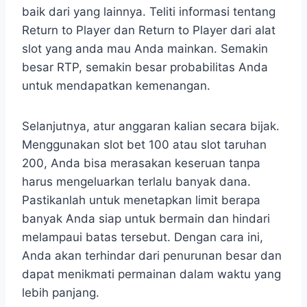
baik dari yang lainnya. Teliti informasi tentang
Return to Player dan Return to Player dari alat
slot yang anda mau Anda mainkan. Semakin
besar RTP, semakin besar probabilitas Anda
untuk mendapatkan kemenangan.
Selanjutnya, atur anggaran kalian secara bijak.
Menggunakan slot bet 100 atau slot taruhan
200, Anda bisa merasakan keseruan tanpa
harus mengeluarkan terlalu banyak dana.
Pastikanlah untuk menetapkan limit berapa
banyak Anda siap untuk bermain dan hindari
melampaui batas tersebut. Dengan cara ini,
Anda akan terhindar dari penurunan besar dan
dapat menikmati permainan dalam waktu yang
lebih panjang.