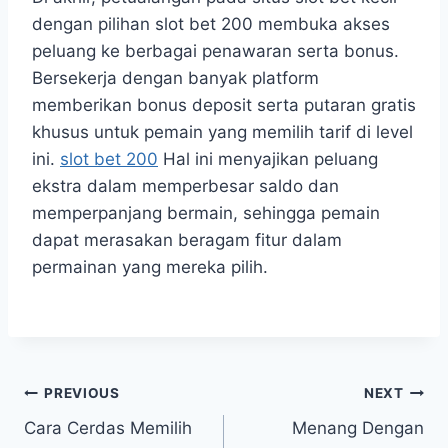
dengan pilihan slot bet 200 membuka akses
peluang ke berbagai penawaran serta bonus.
Bersekerja dengan banyak platform
memberikan bonus deposit serta putaran gratis
khusus untuk pemain yang memilih tarif di level
ini.
slot bet 200
Hal ini menyajikan peluang
ekstra dalam memperbesar saldo dan
memperpanjang bermain, sehingga pemain
dapat merasakan beragam fitur dalam
permainan yang mereka pilih.
Post
PREVIOUS
NEXT
Cara Cerdas Memilih
Menang Dengan
navigation