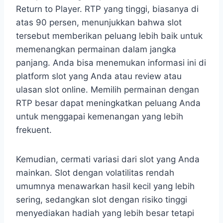
Return to Player. RTP yang tinggi, biasanya di
atas 90 persen, menunjukkan bahwa slot
tersebut memberikan peluang lebih baik untuk
memenangkan permainan dalam jangka
panjang. Anda bisa menemukan informasi ini di
platform slot yang Anda atau review atau
ulasan slot online. Memilih permainan dengan
RTP besar dapat meningkatkan peluang Anda
untuk menggapai kemenangan yang lebih
frekuent.
Kemudian, cermati variasi dari slot yang Anda
mainkan. Slot dengan volatilitas rendah
umumnya menawarkan hasil kecil yang lebih
sering, sedangkan slot dengan risiko tinggi
menyediakan hadiah yang lebih besar tetapi