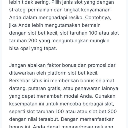
lebih tidak sering. Pilih jenis slot yang dengan
strategi permainan dan tingkat kenyamanan
Anda dalam menghadapi resiko. Contohnya,
jika Anda lebih mengutamakan bermain
dengan slot bet kecil, slot taruhan 100 atau slot
taruhan 200 yang menguntungkan mungkin
bisa opsi yang tepat.
Jangan abaikan faktor bonus dan promosi dari
ditawarkan oleh platform slot bet kecil.
Bersebar situs ini memberikan bonus selamat
datang, putaran gratis, atau penawaran lainnya
yang dapat menambah modal Anda. Gunakan
kesempatan ini untuk mencoba berbagai slot,
seperti slot taruhan 100 atau atau slot bet 200
dengan nilai tersebut. Dengan memanfaatkan
bonus ini, Anda dapat memperbesar peluang