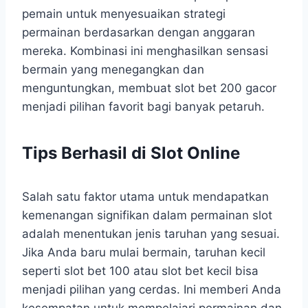
pemain untuk menyesuaikan strategi
permainan berdasarkan dengan anggaran
mereka. Kombinasi ini menghasilkan sensasi
bermain yang menegangkan dan
menguntungkan, membuat slot bet 200 gacor
menjadi pilihan favorit bagi banyak petaruh.
Tips Berhasil di Slot Online
Salah satu faktor utama untuk mendapatkan
kemenangan signifikan dalam permainan slot
adalah menentukan jenis taruhan yang sesuai.
Jika Anda baru mulai bermain, taruhan kecil
seperti slot bet 100 atau slot bet kecil bisa
menjadi pilihan yang cerdas. Ini memberi Anda
kesempatan untuk mempelajari permainan dan