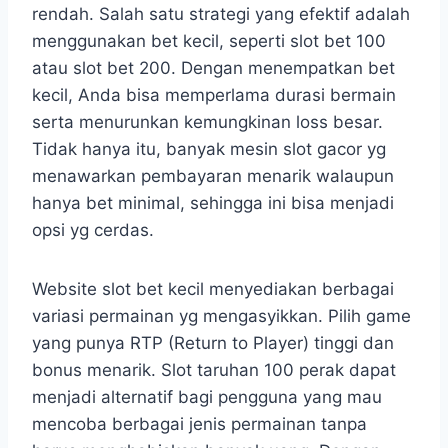
rendah. Salah satu strategi yang efektif adalah
menggunakan bet kecil, seperti slot bet 100
atau slot bet 200. Dengan menempatkan bet
kecil, Anda bisa memperlama durasi bermain
serta menurunkan kemungkinan loss besar.
Tidak hanya itu, banyak mesin slot gacor yg
menawarkan pembayaran menarik walaupun
hanya bet minimal, sehingga ini bisa menjadi
opsi yg cerdas.
Website slot bet kecil menyediakan berbagai
variasi permainan yg mengasyikkan. Pilih game
yang punya RTP (Return to Player) tinggi dan
bonus menarik. Slot taruhan 100 perak dapat
menjadi alternatif bagi pengguna yang mau
mencoba berbagai jenis permainan tanpa