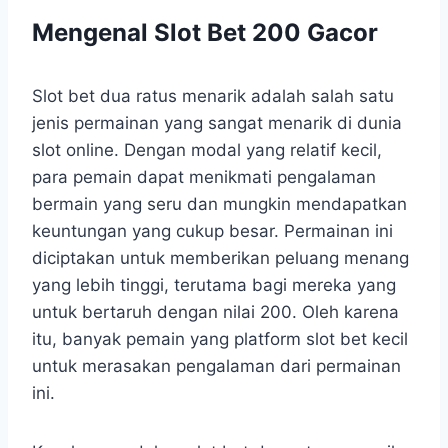
Mengenal Slot Bet 200 Gacor
Slot bet dua ratus menarik adalah salah satu
jenis permainan yang sangat menarik di dunia
slot online. Dengan modal yang relatif kecil,
para pemain dapat menikmati pengalaman
bermain yang seru dan mungkin mendapatkan
keuntungan yang cukup besar. Permainan ini
diciptakan untuk memberikan peluang menang
yang lebih tinggi, terutama bagi mereka yang
untuk bertaruh dengan nilai 200. Oleh karena
itu, banyak pemain yang platform slot bet kecil
untuk merasakan pengalaman dari permainan
ini.