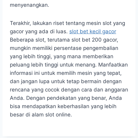
menyenangkan.
Terakhir, lakukan riset tentang mesin slot yang
gacor yang ada di luas.
slot bet kecil gacor
Beberapa slot, terutama slot bet 200 gacor,
mungkin memiliki persentase pengembalian
yang lebih tinggi, yang mana memberikan
peluang lebih tinggi untuk menang. Manfaatkan
informasi ini untuk memilih mesin yang tepat,
dan jangan lupa untuk tetap bermain dengan
rencana yang cocok dengan cara dan anggaran
Anda. Dengan pendekatan yang benar, Anda
bisa mendapatkan keberhasilan yang lebih
besar di alam slot online.