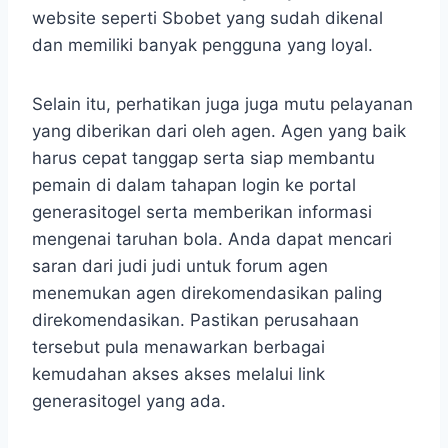
website seperti Sbobet yang sudah dikenal
dan memiliki banyak pengguna yang loyal.
Selain itu, perhatikan juga juga mutu pelayanan
yang diberikan dari oleh agen. Agen yang baik
harus cepat tanggap serta siap membantu
pemain di dalam tahapan login ke portal
generasitogel serta memberikan informasi
mengenai taruhan bola. Anda dapat mencari
saran dari judi judi untuk forum agen
menemukan agen direkomendasikan paling
direkomendasikan. Pastikan perusahaan
tersebut pula menawarkan berbagai
kemudahan akses akses melalui link
generasitogel yang ada.