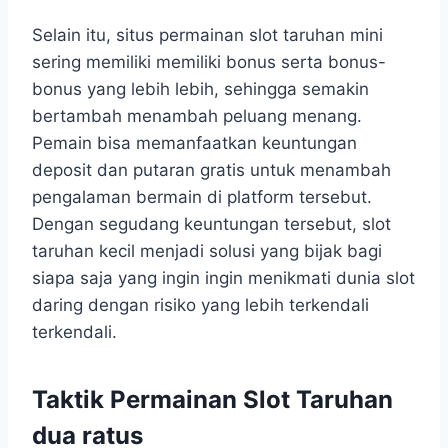
Selain itu, situs permainan slot taruhan mini
sering memiliki memiliki bonus serta bonus-
bonus yang lebih lebih, sehingga semakin
bertambah menambah peluang menang.
Pemain bisa memanfaatkan keuntungan
deposit dan putaran gratis untuk menambah
pengalaman bermain di platform tersebut.
Dengan segudang keuntungan tersebut, slot
taruhan kecil menjadi solusi yang bijak bagi
siapa saja yang ingin ingin menikmati dunia slot
daring dengan risiko yang lebih terkendali
terkendali.
Taktik Permainan Slot Taruhan
dua ratus