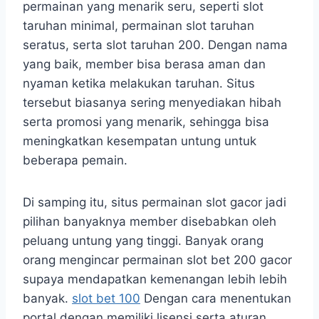
permainan yang menarik seru, seperti slot
taruhan minimal, permainan slot taruhan
seratus, serta slot taruhan 200. Dengan nama
yang baik, member bisa berasa aman dan
nyaman ketika melakukan taruhan. Situs
tersebut biasanya sering menyediakan hibah
serta promosi yang menarik, sehingga bisa
meningkatkan kesempatan untung untuk
beberapa pemain.
Di samping itu, situs permainan slot gacor jadi
pilihan banyaknya member disebabkan oleh
peluang untung yang tinggi. Banyak orang
orang mengincar permainan slot bet 200 gacor
supaya mendapatkan kemenangan lebih lebih
banyak.
slot bet 100
Dengan cara menentukan
portal dengan memiliki lisensi serta aturan