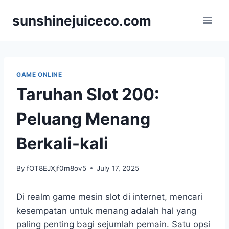
Skip
sunshinejuiceco.com
to
content
GAME ONLINE
Taruhan Slot 200:
Peluang Menang
Berkali-kali
By
fOT8EJXjf0m8ov5
July 17, 2025
Di realm game mesin slot di internet, mencari
kesempatan untuk menang adalah hal yang
paling penting bagi sejumlah pemain. Satu opsi