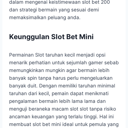
dalam mengenai keistimewaan slot bet 200
dan strategi bermain yang sesuai demi
memaksimalkan peluang anda.
Keunggulan Slot Bet Mini
Permainan Slot taruhan kecil menjadi opsi
menarik perhatian untuk sejumlah gamer sebab
memungkinkan mungkin agar bermain lebih
banyak spin tanpa harus perlu mengeluarkan
banyak duit. Dengan memiliki taruhan minimal
taruhan dari kecil, pemain dapat menikmati
pengalaman bermain lebih lama lama dan
menguji beraneka macam slot slot tanpa risiko
ancaman keuangan yang terlalu tinggi. Hal ini
membuat slot bet mini ideal untuk pemula yang