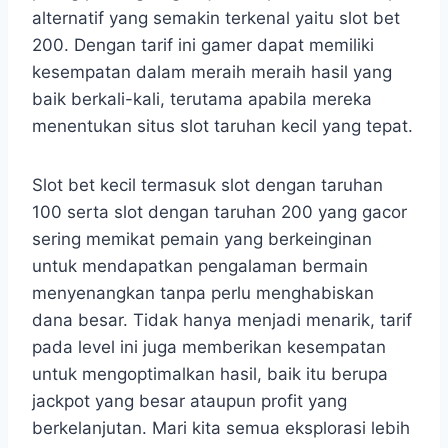
alternatif yang semakin terkenal yaitu slot bet
200. Dengan tarif ini gamer dapat memiliki
kesempatan dalam meraih meraih hasil yang
baik berkali-kali, terutama apabila mereka
menentukan situs slot taruhan kecil yang tepat.
Slot bet kecil termasuk slot dengan taruhan
100 serta slot dengan taruhan 200 yang gacor
sering memikat pemain yang berkeinginan
untuk mendapatkan pengalaman bermain
menyenangkan tanpa perlu menghabiskan
dana besar. Tidak hanya menjadi menarik, tarif
pada level ini juga memberikan kesempatan
untuk mengoptimalkan hasil, baik itu berupa
jackpot yang besar ataupun profit yang
berkelanjutan. Mari kita semua eksplorasi lebih