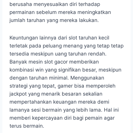
berusaha menyesuaikan diri terhadap
permainan sebelum mereka meningkatkan
jumlah taruhan yang mereka lakukan.
Keuntungan lainnya dari slot taruhan kecil
terletak pada peluang menang yang tetap tetap
tersedia meskipun uang taruhan rendah.
Banyak mesin slot gacor memberikan
kombinasi win yang signifikan besar, meskipun
dengan taruhan minimal. Menggunakan
strategi yang tepat, gamer bisa memperoleh
jackpot yang menarik besaran sekalian
mempertahankan keuangan mereka demi
lamanya sesi bermain yang lebih lama. Hal ini
memberi kepercayaan diri bagi pemain agar
terus bermain.