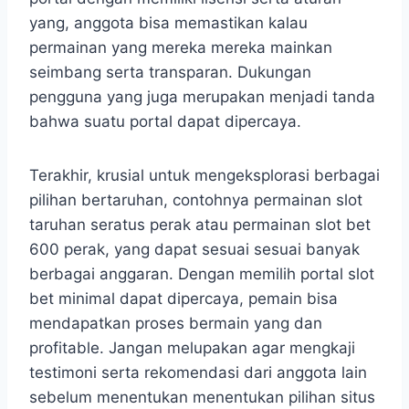
yang, anggota bisa memastikan kalau
permainan yang mereka mereka mainkan
seimbang serta transparan. Dukungan
pengguna yang juga merupakan menjadi tanda
bahwa suatu portal dapat dipercaya.
Terakhir, krusial untuk mengeksplorasi berbagai
pilihan bertaruhan, contohnya permainan slot
taruhan seratus perak atau permainan slot bet
600 perak, yang dapat sesuai sesuai banyak
berbagai anggaran. Dengan memilih portal slot
bet minimal dapat dipercaya, pemain bisa
mendapatkan proses bermain yang dan
profitable. Jangan melupakan agar mengkaji
testimoni serta rekomendasi dari anggota lain
sebelum menentukan menentukan pilihan situs