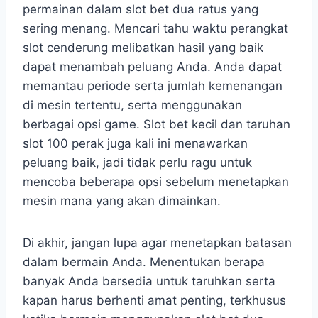
permainan dalam slot bet dua ratus yang
sering menang. Mencari tahu waktu perangkat
slot cenderung melibatkan hasil yang baik
dapat menambah peluang Anda. Anda dapat
memantau periode serta jumlah kemenangan
di mesin tertentu, serta menggunakan
berbagai opsi game. Slot bet kecil dan taruhan
slot 100 perak juga kali ini menawarkan
peluang baik, jadi tidak perlu ragu untuk
mencoba beberapa opsi sebelum menetapkan
mesin mana yang akan dimainkan.
Di akhir, jangan lupa agar menetapkan batasan
dalam bermain Anda. Menentukan berapa
banyak Anda bersedia untuk taruhkan serta
kapan harus berhenti amat penting, terkhusus