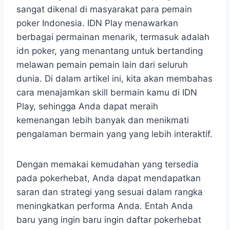
sangat dikenal di masyarakat para pemain
poker Indonesia. IDN Play menawarkan
berbagai permainan menarik, termasuk adalah
idn poker, yang menantang untuk bertanding
melawan pemain pemain lain dari seluruh
dunia. Di dalam artikel ini, kita akan membahas
cara menajamkan skill bermain kamu di IDN
Play, sehingga Anda dapat meraih
kemenangan lebih banyak dan menikmati
pengalaman bermain yang yang lebih interaktif.
Dengan memakai kemudahan yang tersedia
pada pokerhebat, Anda dapat mendapatkan
saran dan strategi yang sesuai dalam rangka
meningkatkan performa Anda. Entah Anda
baru yang ingin baru ingin daftar pokerhebat