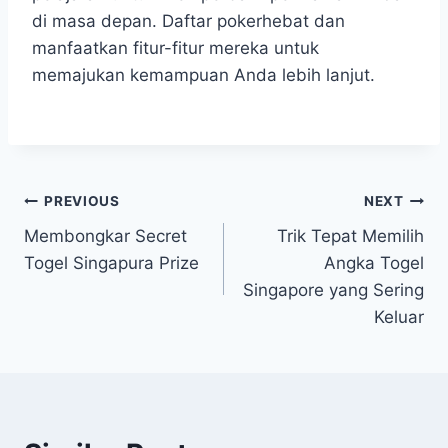
di masa depan. Daftar pokerhebat dan
manfaatkan fitur-fitur mereka untuk
memajukan kemampuan Anda lebih lanjut.
Post
PREVIOUS
NEXT
Membongkar Secret
Trik Tepat Memilih
navigation
Togel Singapura Prize
Angka Togel
Singapore yang Sering
Keluar