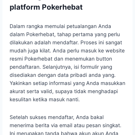
platform Pokerhebat
Dalam rangka memulai petualangan Anda
dalam Pokerhebat, tahap pertama yang perlu
dilakukan adalah mendaftar. Proses ini sangat
mudah juga kilat. Anda perlu masuk ke website
resmi Pokerhebat dan menemukan button
pendaftaran. Selanjutnya, isi formulir yang
disediakan dengan data pribadi anda yang.
Yakinkan setiap informasi yang Anda masukkan
akurat serta valid, supaya tidak menghadapi
kesulitan ketika masuk nanti.
Setelah sukses mendaftar, Anda bakal
menerima berita via email atau pesan singkat.
Ini merupakan tanda bahwa akun akun Anda