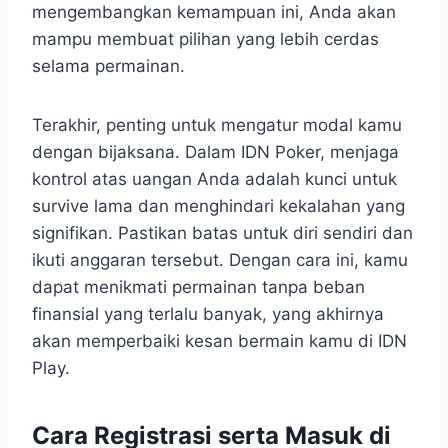
mengembangkan kemampuan ini, Anda akan
mampu membuat pilihan yang lebih cerdas
selama permainan.
Terakhir, penting untuk mengatur modal kamu
dengan bijaksana. Dalam IDN Poker, menjaga
kontrol atas uangan Anda adalah kunci untuk
survive lama dan menghindari kekalahan yang
signifikan. Pastikan batas untuk diri sendiri dan
ikuti anggaran tersebut. Dengan cara ini, kamu
dapat menikmati permainan tanpa beban
finansial yang terlalu banyak, yang akhirnya
akan memperbaiki kesan bermain kamu di IDN
Play.
Cara Registrasi serta Masuk di