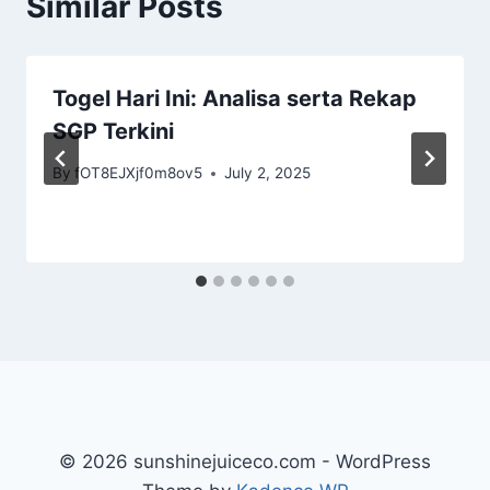
Similar Posts
Togel Hari Ini: Analisa serta Rekap
SGP Terkini
By
fOT8EJXjf0m8ov5
July 2, 2025
© 2026 sunshinejuiceco.com - WordPress