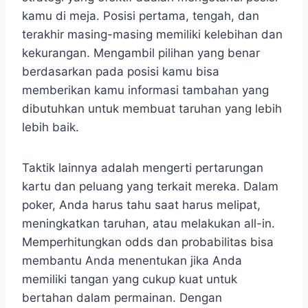
kamu di meja. Posisi pertama, tengah, dan
terakhir masing-masing memiliki kelebihan dan
kekurangan. Mengambil pilihan yang benar
berdasarkan pada posisi kamu bisa
memberikan kamu informasi tambahan yang
dibutuhkan untuk membuat taruhan yang lebih
lebih baik.
Taktik lainnya adalah mengerti pertarungan
kartu dan peluang yang terkait mereka. Dalam
poker, Anda harus tahu saat harus melipat,
meningkatkan taruhan, atau melakukan all-in.
Memperhitungkan odds dan probabilitas bisa
membantu Anda menentukan jika Anda
memiliki tangan yang cukup kuat untuk
bertahan dalam permainan. Dengan