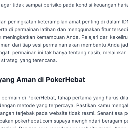
 agar tidak sampai berisiko pada kondisi keuangan hari
n dan peningkatan keterampilan amat penting di dalam I
erta di permainan latihan dan menggunakan fitur tersedi
 meningkatkan kemampuan Anda. Pelajari dari kekeliru
man dari tiap sesi permainan akan membantu Anda jad
Ingat, permainan ini tak hanya tentang nasib, melainka
 strategi yang terencana.
 yang Aman di PokerHebat
n bermain di PokerHebat, tahap pertama yang harus dila
dengan metode yang terpercaya. Pastikan kamu mengakse
angan terjebak pada website tidak resmi. Senantiasa p
rupakan pokerhebat.com supaya menghindari beragam p