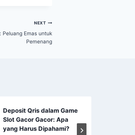
NEXT
: Peluang Emas untuk
Pemenang
Deposit Qris dalam Game
Keseru
Slot Gacor Gacor: Apa
Live Dr
yang Harus Dipahami?
Mendap