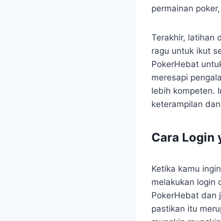
permainan poker,
Terakhir, latiha
ragu untuk ikut s
PokerHebat untuk
meresapi pengala
lebih kompeten. 
keterampilan dan
Cara Login
Ketika kamu ingi
melakukan login 
PokerHebat dan j
pastikan itu me