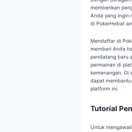
memberikan penga
Anda yang ingin 
di PokerHebat am
Mendaftar di Pok
memberi Anda ha
pendatang baru 
permainan di pla
kemenangan. Di d
dapat membantu 
platform ini.
Tutorial Pe
Untuk mengawali 