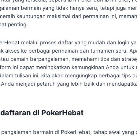
laman bermain yang tidak hanya seru, tetapi juga men
meraih keuntungan maksimal dari permainan ini, memah
at penting.
erHebat melalui proses daftar yang mudah dan login y
k akses ke berbagai permainan dan turnamen seru. Ap
atau pemain berpengalaman, memahami tips dan strate
tform ini dapat meningkatkan kemungkinan Anda untu
alam tulisan ini, kita akan mengungkap berbagai tips d
Anda menjadi petaruh yang lebih baik dan mendapatka
ndaftaran di PokerHebat
pengalaman bermain di PokerHebat, tahap awal yang 