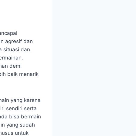
encapai
n agresif dan
 situasi dan
ermainan.
uhan demi
bih baik menarik
emain yang karena
i sendiri serta
Anda bisa bermain
ain yang sudah
husus untuk