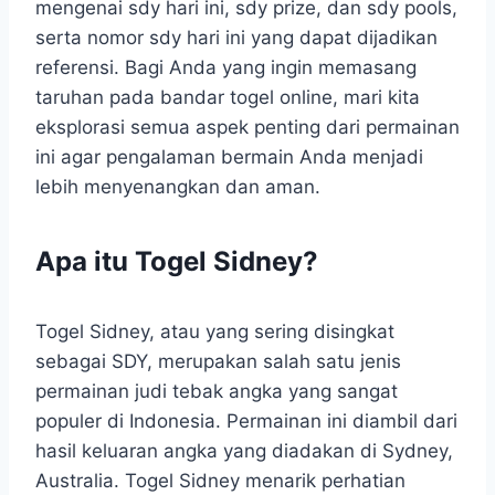
mengenai sdy hari ini, sdy prize, dan sdy pools,
serta nomor sdy hari ini yang dapat dijadikan
referensi. Bagi Anda yang ingin memasang
taruhan pada bandar togel online, mari kita
eksplorasi semua aspek penting dari permainan
ini agar pengalaman bermain Anda menjadi
lebih menyenangkan dan aman.
Apa itu Togel Sidney?
Togel Sidney, atau yang sering disingkat
sebagai SDY, merupakan salah satu jenis
permainan judi tebak angka yang sangat
populer di Indonesia. Permainan ini diambil dari
hasil keluaran angka yang diadakan di Sydney,
Australia. Togel Sidney menarik perhatian