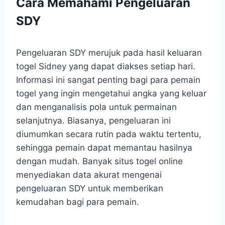
Cara Memahami Pengeluaran
SDY
Pengeluaran SDY merujuk pada hasil keluaran
togel Sidney yang dapat diakses setiap hari.
Informasi ini sangat penting bagi para pemain
togel yang ingin mengetahui angka yang keluar
dan menganalisis pola untuk permainan
selanjutnya. Biasanya, pengeluaran ini
diumumkan secara rutin pada waktu tertentu,
sehingga pemain dapat memantau hasilnya
dengan mudah. Banyak situs togel online
menyediakan data akurat mengenai
pengeluaran SDY untuk memberikan
kemudahan bagi para pemain.