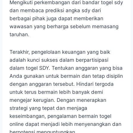
Mengikuti perkembangan dari bandar togel sdy
dan membaca prediksi angka sdy dari
berbagai pihak juga dapat memberikan
wawasan yang berharga sebelum memasang
taruhan.
Terakhir, pengelolaan keuangan yang baik
adalah kunci sukses dalam berpartisipasi
dalam togel SDY. Tentukan anggaran yang bisa
Anda gunakan untuk bermain dan tetap disiplin
dengan anggaran tersebut. Hindari tergoda
untuk terus bermain lebih banyak demi
mengejar kerugian. Dengan menerapkan
strategi yang tepat dan menjaga
keseimbangan, pengalaman bermain togel
online dapat menjadi lebih menyenangkan dan
berpotensi menguntungkan.