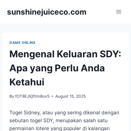
Skip
sunshinejuiceco.com
to
content
GAME ONLINE
Mengenal Keluaran SDY:
Apa yang Perlu Anda
Ketahui
By
fOT8EJXjf0m8ov5
August 15, 2025
Togel Sidney, atau yang sering dikenal dengan
sebutan togel SDY, merupakan salah satu
permainan lotere yang populer di kalangan