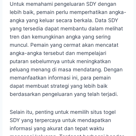
Untuk memahami pengeluaran SDY dengan
lebih baik, pemain perlu memperhatikan angka-
angka yang keluar secara berkala. Data SDY
yang tersedia dapat membantu dalam melihat
tren dan kemungkinan angka yang sering
muncul. Pemain yang cermat akan mencatat
angka-angka tersebut dan mempelajari
putaran sebelumnya untuk meningkatkan
peluang menang di masa mendatang. Dengan
memanfaatkan informasi ini, para pemain
dapat membuat strategi yang lebih baik
berdasarkan pengeluaran yang telah terjadi.
Selain itu, penting untuk memilih situs togel
SDY yang terpercaya untuk mendapatkan
informasi yang akurat dan tepat waktu