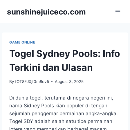
Skip
sunshinejuiceco.com
to
content
GAME ONLINE
Togel Sydney Pools: Info
Terkini dan Ulasan
By
fOT8EJXjf0m8ov5
August 3, 2025
Di dunia togel, terutama di negara negeri ini,
nama Sidney Pools kian populer di tengah
sejumlah penggemar permainan angka-angka.
Togel SDY adalah salah satu tipe permainan
lotere yang memberikan berbagai macam