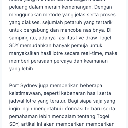
peluang dalam meraih kemenangan. Dengan
menggunakan metode yang jelas serta proses
yang diakses, sejumlah petaruh yang tertarik
untuk bergabung dan mencoba nasibnya. Di
samping itu, adanya fasilitas live draw Togel
SDY memudahkan banyak pemuja untuk
menyaksikan hasil lotre secara real-time, maka
memberi perasaan percaya dan keamanan
yang lebih.
Port Sydney juga memberikan beberapa
keistimewaan, seperti kebenaran hasil serta
jadwal lotre yang teratur. Bagi siapa saja yang
ingin ingin mengetahui informasi terbaru serta
pemahaman lebih mendalam tentang Togel
SDY, artikel ini akan memberikan memberikan