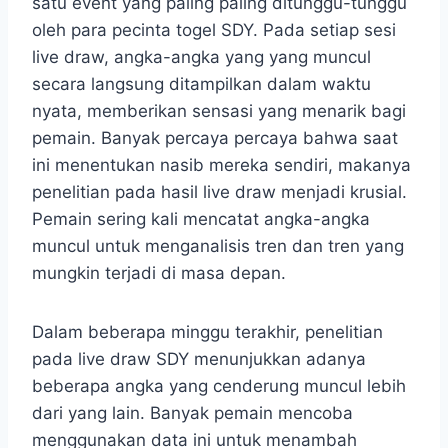
satu event yang paling paling ditunggu-tunggu
oleh para pecinta togel SDY. Pada setiap sesi
live draw, angka-angka yang yang muncul
secara langsung ditampilkan dalam waktu
nyata, memberikan sensasi yang menarik bagi
pemain. Banyak percaya percaya bahwa saat
ini menentukan nasib mereka sendiri, makanya
penelitian pada hasil live draw menjadi krusial.
Pemain sering kali mencatat angka-angka
muncul untuk menganalisis tren dan tren yang
mungkin terjadi di masa depan.
Dalam beberapa minggu terakhir, penelitian
pada live draw SDY menunjukkan adanya
beberapa angka yang cenderung muncul lebih
dari yang lain. Banyak pemain mencoba
menggunakan data ini untuk menambah