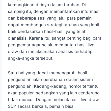
kemungkinan dirinya dalam taruhan. Di
samping itu, dengan memanfaatkan informasi
dari beberapa sesi yang lalu, para pemain
dapat membangun strategi taruhan yang lebih
baik berdasarkan hasil-hasil yang telah
dianalisis. Karena itu, sangat penting bagi para
penggemar agar selalu memantau hasil live
draw dan melaksanakan analisis terhadap
angka-angka tersebut.
Satu hal yang dapat memengaruhi hasil
pengundian ialah perubahan dalam sistem
pengundian. Kadang-kadang, nomor tertentu
akan populer, sedangkan yang lain cenderung
tidak muncul. Dengan melacak hasil live draw
SDY secara berkala, pemain bisa