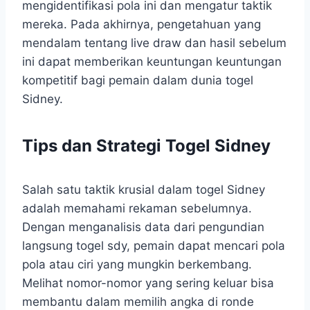
mengidentifikasi pola ini dan mengatur taktik
mereka. Pada akhirnya, pengetahuan yang
mendalam tentang live draw dan hasil sebelum
ini dapat memberikan keuntungan keuntungan
kompetitif bagi pemain dalam dunia togel
Sidney.
Tips dan Strategi Togel Sidney
Salah satu taktik krusial dalam togel Sidney
adalah memahami rekaman sebelumnya.
Dengan menganalisis data dari pengundian
langsung togel sdy, pemain dapat mencari pola
pola atau ciri yang mungkin berkembang.
Melihat nomor-nomor yang sering keluar bisa
membantu dalam memilih angka di ronde