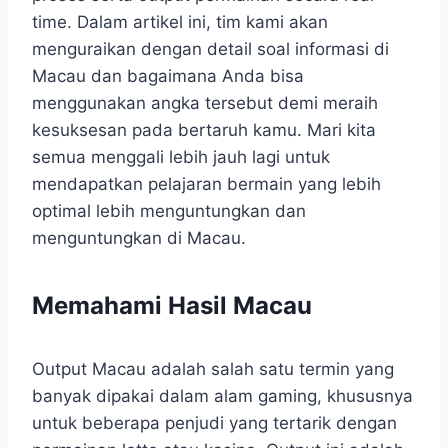
time. Dalam artikel ini, tim kami akan
menguraikan dengan detail soal informasi di
Macau dan bagaimana Anda bisa
menggunakan angka tersebut demi meraih
kesuksesan pada bertaruh kamu. Mari kita
semua menggali lebih jauh lagi untuk
mendapatkan pelajaran bermain yang lebih
optimal lebih menguntungkan dan
menguntungkan di Macau.
Memahami Hasil Macau
Output Macau adalah salah satu termin yang
banyak dipakai dalam alam gaming, khususnya
untuk beberapa penjudi yang tertarik dengan