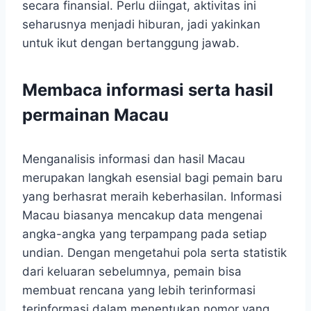
secara finansial. Perlu diingat, aktivitas ini
seharusnya menjadi hiburan, jadi yakinkan
untuk ikut dengan bertanggung jawab.
Membaca informasi serta hasil
permainan Macau
Menganalisis informasi dan hasil Macau
merupakan langkah esensial bagi pemain baru
yang berhasrat meraih keberhasilan. Informasi
Macau biasanya mencakup data mengenai
angka-angka yang terpampang pada setiap
undian. Dengan mengetahui pola serta statistik
dari keluaran sebelumnya, pemain bisa
membuat rencana yang lebih terinformasi
terinformasi dalam menentukan nomor yang