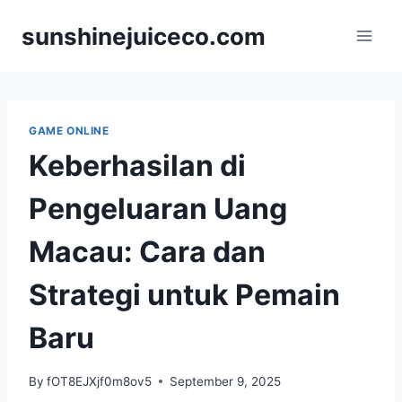
Skip
sunshinejuiceco.com
to
content
GAME ONLINE
Keberhasilan di
Pengeluaran Uang
Macau: Cara dan
Strategi untuk Pemain
Baru
By
fOT8EJXjf0m8ov5
September 9, 2025