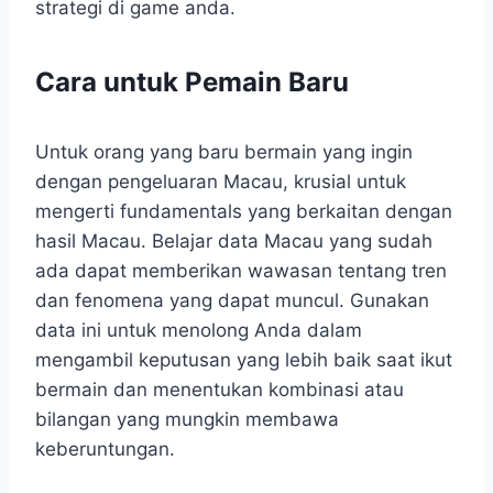
strategi di game anda.
Cara untuk Pemain Baru
Untuk orang yang baru bermain yang ingin
dengan pengeluaran Macau, krusial untuk
mengerti fundamentals yang berkaitan dengan
hasil Macau. Belajar data Macau yang sudah
ada dapat memberikan wawasan tentang tren
dan fenomena yang dapat muncul. Gunakan
data ini untuk menolong Anda dalam
mengambil keputusan yang lebih baik saat ikut
bermain dan menentukan kombinasi atau
bilangan yang mungkin membawa
keberuntungan.