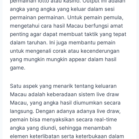
permainan lotto atau kasino. Output ini adalah
angka yang angka yang keluar dalam sesi
permainan permainan. Untuk pemain pemula,
mengetahui cara hasil Macau berfungsi amat
penting agar dapat membuat taktik yang tepat
dalam taruhan. Ini juga membantu pemain
untuk mengenali corak atau kecenderungan
yang mungkin mungkin appear dalam hasil
game.
Satu aspek yang menarik tentang keluaran
Macau adalah keberadaan sistem live draw
Macau, yang angka hasil diumumkan secara
langsung. Dengan adanya adanya live draw,
pemain bisa menyaksikan secara real-time
angka yang diundi, sehingga menambah
elemen keterlibatan serta keterbukaan dalam