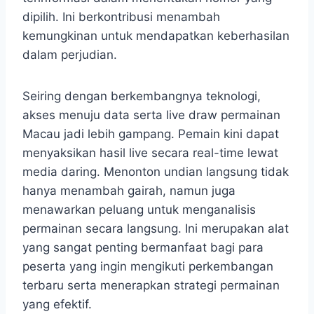
dipilih. Ini berkontribusi menambah
kemungkinan untuk mendapatkan keberhasilan
dalam perjudian.
Seiring dengan berkembangnya teknologi,
akses menuju data serta live draw permainan
Macau jadi lebih gampang. Pemain kini dapat
menyaksikan hasil live secara real-time lewat
media daring. Menonton undian langsung tidak
hanya menambah gairah, namun juga
menawarkan peluang untuk menganalisis
permainan secara langsung. Ini merupakan alat
yang sangat penting bermanfaat bagi para
peserta yang ingin mengikuti perkembangan
terbaru serta menerapkan strategi permainan
yang efektif.