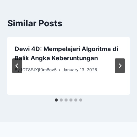
Similar Posts
Dewi 4D: Mempelajari Algoritma di
Balik Angka Keberuntungan
By
fOT8EJXjf0m8ov5
January 13, 2026