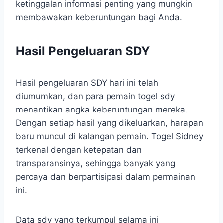
ketinggalan informasi penting yang mungkin
membawakan keberuntungan bagi Anda.
Hasil Pengeluaran SDY
Hasil pengeluaran SDY hari ini telah
diumumkan, dan para pemain togel sdy
menantikan angka keberuntungan mereka.
Dengan setiap hasil yang dikeluarkan, harapan
baru muncul di kalangan pemain. Togel Sidney
terkenal dengan ketepatan dan
transparansinya, sehingga banyak yang
percaya dan berpartisipasi dalam permainan
ini.
Data sdy yang terkumpul selama ini