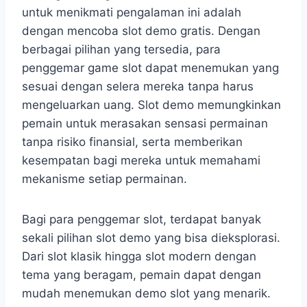
untuk menikmati pengalaman ini adalah
dengan mencoba slot demo gratis. Dengan
berbagai pilihan yang tersedia, para
penggemar game slot dapat menemukan yang
sesuai dengan selera mereka tanpa harus
mengeluarkan uang. Slot demo memungkinkan
pemain untuk merasakan sensasi permainan
tanpa risiko finansial, serta memberikan
kesempatan bagi mereka untuk memahami
mekanisme setiap permainan.
Bagi para penggemar slot, terdapat banyak
sekali pilihan slot demo yang bisa dieksplorasi.
Dari slot klasik hingga slot modern dengan
tema yang beragam, pemain dapat dengan
mudah menemukan demo slot yang menarik.