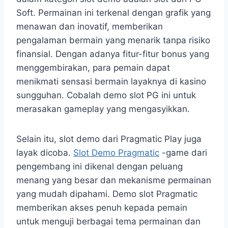
Soft. Permainan ini terkenal dengan grafik yang
menawan dan inovatif, memberikan
pengalaman bermain yang menarik tanpa risiko
finansial. Dengan adanya fitur-fitur bonus yang
menggembirakan, para pemain dapat
menikmati sensasi bermain layaknya di kasino
sungguhan. Cobalah demo slot PG ini untuk
merasakan gameplay yang mengasyikkan.
Selain itu, slot demo dari Pragmatic Play juga
layak dicoba.
Slot Demo Pragmatic
-game dari
pengembang ini dikenal dengan peluang
menang yang besar dan mekanisme permainan
yang mudah dipahami. Demo slot Pragmatic
memberikan akses penuh kepada pemain
untuk menguji berbagai tema permainan dan