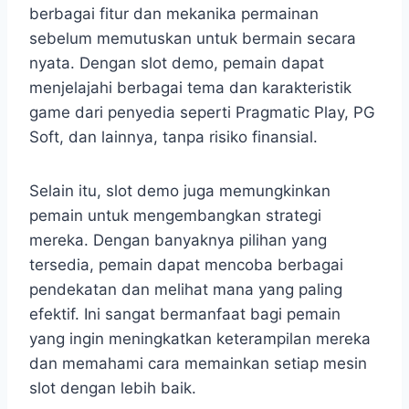
berbagai fitur dan mekanika permainan
sebelum memutuskan untuk bermain secara
nyata. Dengan slot demo, pemain dapat
menjelajahi berbagai tema dan karakteristik
game dari penyedia seperti Pragmatic Play, PG
Soft, dan lainnya, tanpa risiko finansial.
Selain itu, slot demo juga memungkinkan
pemain untuk mengembangkan strategi
mereka. Dengan banyaknya pilihan yang
tersedia, pemain dapat mencoba berbagai
pendekatan dan melihat mana yang paling
efektif. Ini sangat bermanfaat bagi pemain
yang ingin meningkatkan keterampilan mereka
dan memahami cara memainkan setiap mesin
slot dengan lebih baik.