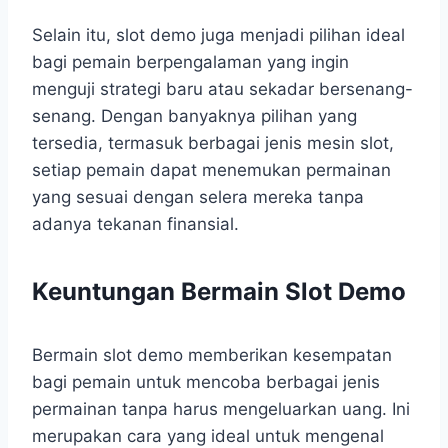
Selain itu, slot demo juga menjadi pilihan ideal
bagi pemain berpengalaman yang ingin
menguji strategi baru atau sekadar bersenang-
senang. Dengan banyaknya pilihan yang
tersedia, termasuk berbagai jenis mesin slot,
setiap pemain dapat menemukan permainan
yang sesuai dengan selera mereka tanpa
adanya tekanan finansial.
Keuntungan Bermain Slot Demo
Bermain slot demo memberikan kesempatan
bagi pemain untuk mencoba berbagai jenis
permainan tanpa harus mengeluarkan uang. Ini
merupakan cara yang ideal untuk mengenal