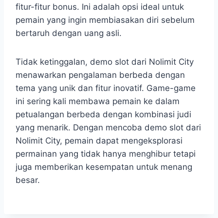
fitur-fitur bonus. Ini adalah opsi ideal untuk
pemain yang ingin membiasakan diri sebelum
bertaruh dengan uang asli.
Tidak ketinggalan, demo slot dari Nolimit City
menawarkan pengalaman berbeda dengan
tema yang unik dan fitur inovatif. Game-game
ini sering kali membawa pemain ke dalam
petualangan berbeda dengan kombinasi judi
yang menarik. Dengan mencoba demo slot dari
Nolimit City, pemain dapat mengeksplorasi
permainan yang tidak hanya menghibur tetapi
juga memberikan kesempatan untuk menang
besar.