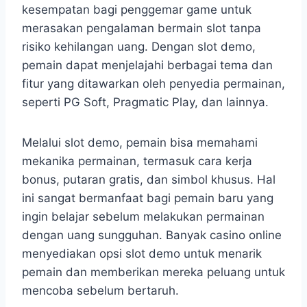
kesempatan bagi penggemar game untuk
merasakan pengalaman bermain slot tanpa
risiko kehilangan uang. Dengan slot demo,
pemain dapat menjelajahi berbagai tema dan
fitur yang ditawarkan oleh penyedia permainan,
seperti PG Soft, Pragmatic Play, dan lainnya.
Melalui slot demo, pemain bisa memahami
mekanika permainan, termasuk cara kerja
bonus, putaran gratis, dan simbol khusus. Hal
ini sangat bermanfaat bagi pemain baru yang
ingin belajar sebelum melakukan permainan
dengan uang sungguhan. Banyak casino online
menyediakan opsi slot demo untuk menarik
pemain dan memberikan mereka peluang untuk
mencoba sebelum bertaruh.