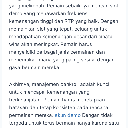
yang melimpah. Pemain sebaiknya mencari slot
demo yang menawarkan frekuensi
kemenangan tinggi dan RTP yang baik. Dengan
memainkan slot yang tepat, peluang untuk
mendapatkan kemenangan besar dari pinata
wins akan meningkat. Pemain harus
menyelidiki berbagai jenis permainan dan
menemukan mana yang paling sesuai dengan
gaya bermain mereka.
Akhirnya, manajemen bankroll adalah kunci
untuk mencapai kemenangan yang
berkelanjutan. Pemain harus menetapkan
batasan dan tetap konsisten pada rencana
permainan mereka.
akun demo
Dengan tidak
tergoda untuk terus bermain hanya karena satu