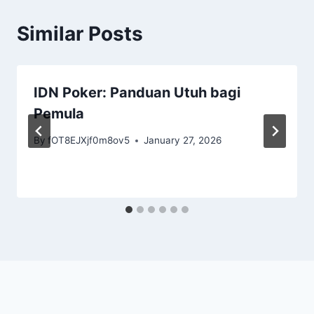
Similar Posts
IDN Poker: Panduan Utuh bagi
Pemula
By
fOT8EJXjf0m8ov5
January 27, 2026