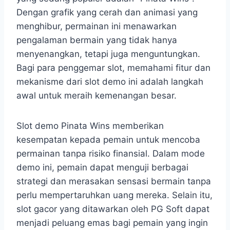
Dengan grafik yang cerah dan animasi yang
menghibur, permainan ini menawarkan
pengalaman bermain yang tidak hanya
menyenangkan, tetapi juga menguntungkan.
Bagi para penggemar slot, memahami fitur dan
mekanisme dari slot demo ini adalah langkah
awal untuk meraih kemenangan besar.
Slot demo Pinata Wins memberikan
kesempatan kepada pemain untuk mencoba
permainan tanpa risiko finansial. Dalam mode
demo ini, pemain dapat menguji berbagai
strategi dan merasakan sensasi bermain tanpa
perlu mempertaruhkan uang mereka. Selain itu,
slot gacor yang ditawarkan oleh PG Soft dapat
menjadi peluang emas bagi pemain yang ingin