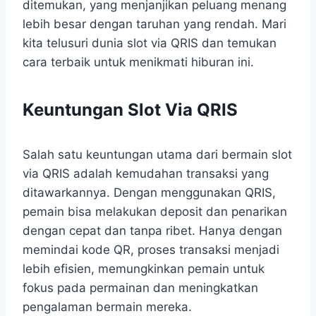
ditemukan, yang menjanjikan peluang menang
lebih besar dengan taruhan yang rendah. Mari
kita telusuri dunia slot via QRIS dan temukan
cara terbaik untuk menikmati hiburan ini.
Keuntungan Slot Via QRIS
Salah satu keuntungan utama dari bermain slot
via QRIS adalah kemudahan transaksi yang
ditawarkannya. Dengan menggunakan QRIS,
pemain bisa melakukan deposit dan penarikan
dengan cepat dan tanpa ribet. Hanya dengan
memindai kode QR, proses transaksi menjadi
lebih efisien, memungkinkan pemain untuk
fokus pada permainan dan meningkatkan
pengalaman bermain mereka.