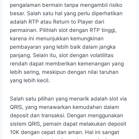
pengalaman bermain tanpa mengambil risiko
besar. Salah satu hal yang perlu diperhatikan
adalah RTP atau Return to Player dari
permainan. Pilihlah slot dengan RTP tinggi,
karena ini menunjukkan kemungkinan
pembayaran yang lebih baik dalam jangka
panjang. Selain itu, slot dengan volatilitas
rendah dapat memberikan kemenangan yang
lebih sering, meskipun dengan nilai taruhan
yang lebih kecil.
Salah satu pilihan yang menarik adalah slot via
QRIS, yang menawarkan kemudahan dalam
deposit dan transaksi. Dengan menggunakan
sistem QRIS, pemain dapat melakukan deposit
10K dengan cepat dan aman. Hal ini sangat