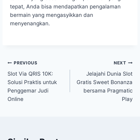
tepat, Anda bisa mendapatkan pengalaman
bermain yang mengasyikkan dan
menyenangkan.
Post
PREVIOUS
NEXT
Slot Via QRIS 10K:
Jelajahi Dunia Slot
navigation
Solusi Praktis untuk
Gratis Sweet Bonanza
Penggemar Judi
bersama Pragmatic
Online
Play