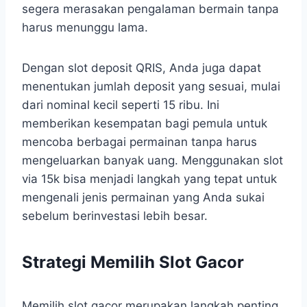
segera merasakan pengalaman bermain tanpa
harus menunggu lama.
Dengan slot deposit QRIS, Anda juga dapat
menentukan jumlah deposit yang sesuai, mulai
dari nominal kecil seperti 15 ribu. Ini
memberikan kesempatan bagi pemula untuk
mencoba berbagai permainan tanpa harus
mengeluarkan banyak uang. Menggunakan slot
via 15k bisa menjadi langkah yang tepat untuk
mengenali jenis permainan yang Anda sukai
sebelum berinvestasi lebih besar.
Strategi Memilih Slot Gacor
Memilih slot gacor merupakan langkah penting