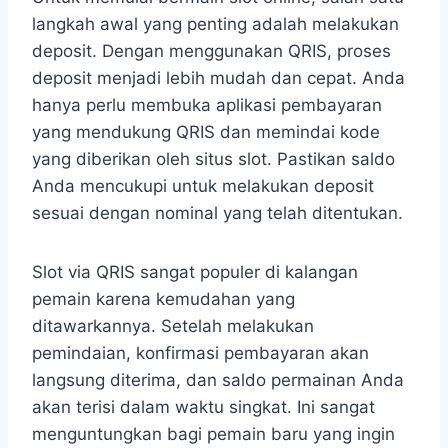
langkah awal yang penting adalah melakukan
deposit. Dengan menggunakan QRIS, proses
deposit menjadi lebih mudah dan cepat. Anda
hanya perlu membuka aplikasi pembayaran
yang mendukung QRIS dan memindai kode
yang diberikan oleh situs slot. Pastikan saldo
Anda mencukupi untuk melakukan deposit
sesuai dengan nominal yang telah ditentukan.
Slot via QRIS sangat populer di kalangan
pemain karena kemudahan yang
ditawarkannya. Setelah melakukan
pemindaian, konfirmasi pembayaran akan
langsung diterima, dan saldo permainan Anda
akan terisi dalam waktu singkat. Ini sangat
menguntungkan bagi pemain baru yang ingin