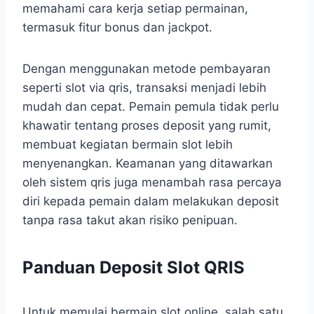
memahami cara kerja setiap permainan,
termasuk fitur bonus dan jackpot.
Dengan menggunakan metode pembayaran
seperti slot via qris, transaksi menjadi lebih
mudah dan cepat. Pemain pemula tidak perlu
khawatir tentang proses deposit yang rumit,
membuat kegiatan bermain slot lebih
menyenangkan. Keamanan yang ditawarkan
oleh sistem qris juga menambah rasa percaya
diri kepada pemain dalam melakukan deposit
tanpa rasa takut akan risiko penipuan.
Panduan Deposit Slot QRIS
Untuk memulai bermain slot online, salah satu