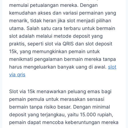
memulai petualangan mereka. Dengan
kemudahan akses dan variasi permainan yang
menarik, tidak heran jika slot menjadi pilihan
utama. Salah satu cara terbaru untuk bermain
slot adalah melalui metode deposit yang
praktis, seperti slot via QRIS dan slot deposit
15k, yang memungkinkan pemain untuk
menikmati pengalaman bermain mereka tanpa
harus mengeluarkan banyak uang di awal.
slot
via qris
Slot via 15k menawarkan peluang emas bagi
pemain pemula untuk merasakan sensasi
bermain tanpa risiko besar. Dengan minimal
deposit yang terjangkau, yaitu 15.000 rupiah,
pemain dapat mencoba keberuntungan mereka