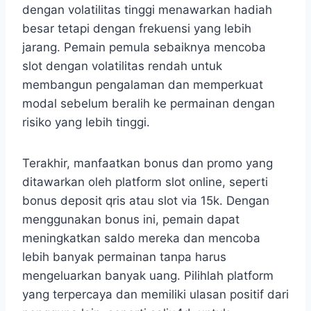
dengan volatilitas tinggi menawarkan hadiah
besar tetapi dengan frekuensi yang lebih
jarang. Pemain pemula sebaiknya mencoba
slot dengan volatilitas rendah untuk
membangun pengalaman dan memperkuat
modal sebelum beralih ke permainan dengan
risiko yang lebih tinggi.
Terakhir, manfaatkan bonus dan promo yang
ditawarkan oleh platform slot online, seperti
bonus deposit qris atau slot via 15k. Dengan
menggunakan bonus ini, pemain dapat
meningkatkan saldo mereka dan mencoba
lebih banyak permainan tanpa harus
mengeluarkan banyak uang. Pilihlah platform
yang terpercaya dan memiliki ulasan positif dari