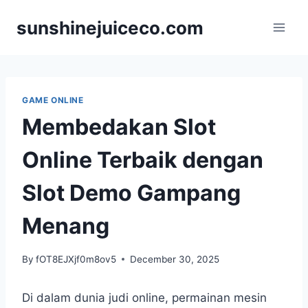
Skip
sunshinejuiceco.com
to
content
GAME ONLINE
Membedakan Slot
Online Terbaik dengan
Slot Demo Gampang
Menang
By
fOT8EJXjf0m8ov5
December 30, 2025
Di dalam dunia judi online, permainan mesin