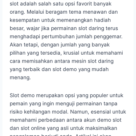
slot adalah salah satu opsi favorit banyak
orang. Melalui beragam tema menawan dan
kesempatan untuk memenangkan hadiah
besar, wajar jika permainan slot daring terus
menghadapi pertumbuhan jumlah penggemar.
Akan tetapi, dengan jumlah yang banyak
pilihan yang tersedia, krusial untuk memahami
cara memisahkan antara mesin slot daring
yang terbaik dan slot demo yang mudah
menang.
Slot demo merupakan opsi yang populer untuk
pemain yang ingin menguji permainan tanpa
risiko kehilangan modal. Namun, esensial untuk
memahami perbedaan antara akun demo slot
dan slot online yang asli untuk maksimalkan