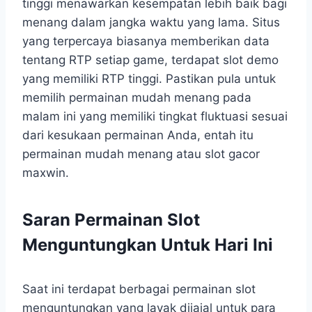
tinggi menawarkan kesempatan lebih baik bagi
menang dalam jangka waktu yang lama. Situs
yang terpercaya biasanya memberikan data
tentang RTP setiap game, terdapat slot demo
yang memiliki RTP tinggi. Pastikan pula untuk
memilih permainan mudah menang pada
malam ini yang memiliki tingkat fluktuasi sesuai
dari kesukaan permainan Anda, entah itu
permainan mudah menang atau slot gacor
maxwin.
Saran Permainan Slot
Menguntungkan Untuk Hari Ini
Saat ini terdapat berbagai permainan slot
menguntungkan yang layak dijajal untuk para