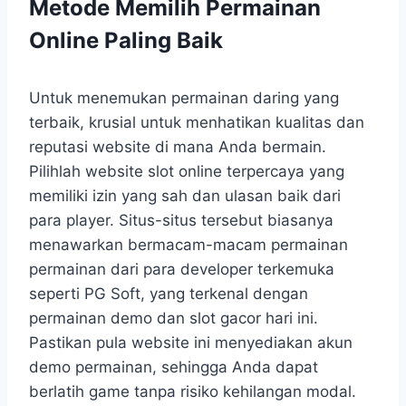
Metode Memilih Permainan
Online Paling Baik
Untuk menemukan permainan daring yang
terbaik, krusial untuk menhatikan kualitas dan
reputasi website di mana Anda bermain.
Pilihlah website slot online terpercaya yang
memiliki izin yang sah dan ulasan baik dari
para player. Situs-situs tersebut biasanya
menawarkan bermacam-macam permainan
permainan dari para developer terkemuka
seperti PG Soft, yang terkenal dengan
permainan demo dan slot gacor hari ini.
Pastikan pula website ini menyediakan akun
demo permainan, sehingga Anda dapat
berlatih game tanpa risiko kehilangan modal.