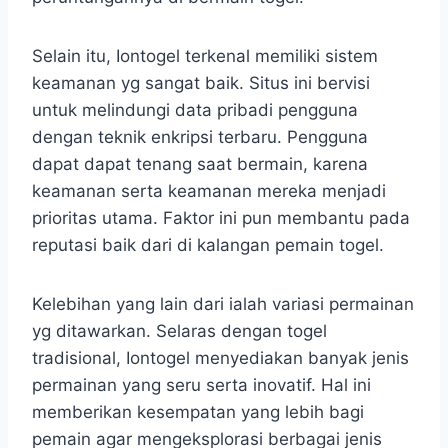
Selain itu, Iontogel terkenal memiliki sistem
keamanan yg sangat baik. Situs ini bervisi
untuk melindungi data pribadi pengguna
dengan teknik enkripsi terbaru. Pengguna
dapat dapat tenang saat bermain, karena
keamanan serta keamanan mereka menjadi
prioritas utama. Faktor ini pun membantu pada
reputasi baik dari di kalangan pemain togel.
Kelebihan yang lain dari ialah variasi permainan
yg ditawarkan. Selaras dengan togel
tradisional, Iontogel menyediakan banyak jenis
permainan yang seru serta inovatif. Hal ini
memberikan kesempatan yang lebih bagi
pemain agar mengeksplorasi berbagai jenis