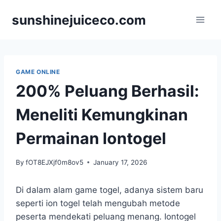
Skip
sunshinejuiceco.com
to
content
GAME ONLINE
200% Peluang Berhasil:
Meneliti Kemungkinan
Permainan Iontogel
By
fOT8EJXjf0m8ov5
January 17, 2026
Di dalam alam game togel, adanya sistem baru
seperti ion togel telah mengubah metode
peserta mendekati peluang menang. Iontogel