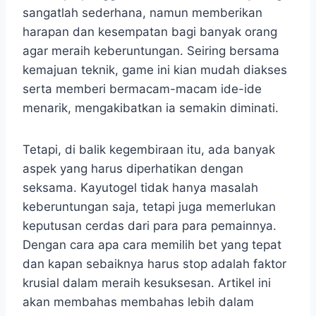
sangatlah sederhana, namun memberikan
harapan dan kesempatan bagi banyak orang
agar meraih keberuntungan. Seiring bersama
kemajuan teknik, game ini kian mudah diakses
serta memberi bermacam-macam ide-ide
menarik, mengakibatkan ia semakin diminati.
Tetapi, di balik kegembiraan itu, ada banyak
aspek yang harus diperhatikan dengan
seksama. Kayutogel tidak hanya masalah
keberuntungan saja, tetapi juga memerlukan
keputusan cerdas dari para para pemainnya.
Dengan cara apa cara memilih bet yang tepat
dan kapan sebaiknya harus stop adalah faktor
krusial dalam meraih kesuksesan. Artikel ini
akan membahas membahas lebih dalam