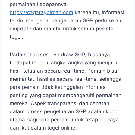
permainan kedepannya.
https://cagataybircan.com
karena itu, informasi
terkini mengenai pengeluaran SGP perlu selalu
diupdate dan diambil untuk semua pecinta
togel.
Pada setiap sesi live draw SGP, biasanya
terdapat muncul angka-angka yang menjadi
hasil keluaran secara real-time. Pemain bisa
memantau hasil ini secara real-time, sehingga
para pemain tidak ketinggalan informasi
penting yang dapat mempengaruhi permainan
mereka. Aspek transparansi dan cepatan
dalam proses pengeluaran SGP adalah kunci
utama bagi para pemain untuk tetap percaya
dan ikut dalam togel online.