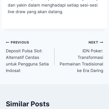
dan yakin dalam menghadapi setiap sesi-sesi
live draw yang akan datang.
Post
PREVIOUS
NEXT
Deposit Pulsa Slot:
IDN Poker:
navigation
Alternatif Cerdas
Transformasi
untuk Pengguna Setia
Permainan Tradisional
Indosat
ke Era Daring
Similar Posts