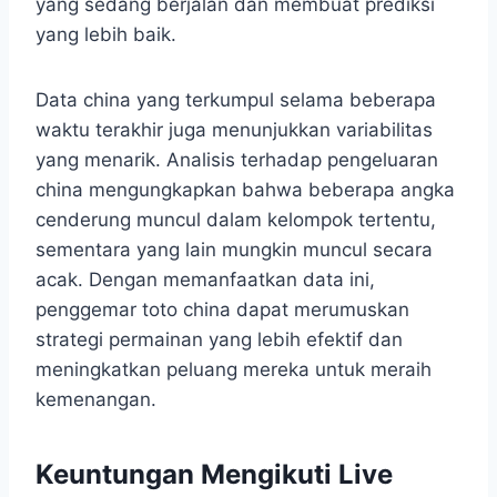
yang sedang berjalan dan membuat prediksi
yang lebih baik.
Data china yang terkumpul selama beberapa
waktu terakhir juga menunjukkan variabilitas
yang menarik. Analisis terhadap pengeluaran
china mengungkapkan bahwa beberapa angka
cenderung muncul dalam kelompok tertentu,
sementara yang lain mungkin muncul secara
acak. Dengan memanfaatkan data ini,
penggemar toto china dapat merumuskan
strategi permainan yang lebih efektif dan
meningkatkan peluang mereka untuk meraih
kemenangan.
Keuntungan Mengikuti Live