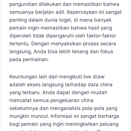
pengundian dilakukan dan memastikan bahwa
semuanya berjalan adil. Kepercayaan ini sangat
penting dalam dunia togel, di mana banyak
pemain ingin memastikan bahwa hasil yang
diperoleh tidak dipengaruhi oleh faktor-faktor
tertentu. Dengan menyaksikan proses secara
langsung, Anda bisa lebih tenang dan fokus
pada permainan.
Keuntungan lain dari mengikuti live draw
adalah akses langsung terhadap data china
yang terbaru. Anda dapat dengan mudah
mencatat semua pengeluaran china
sebelumnya dan menganalisis pola-pola yang
mungkin muncul. Informasi ini sangat berharga
bagi pemain yang ingin meningkatkan peluang