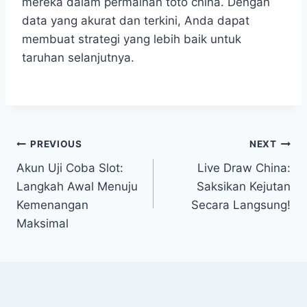
mereka dalam permainan toto china. Dengan
data yang akurat dan terkini, Anda dapat
membuat strategi yang lebih baik untuk
taruhan selanjutnya.
Post
PREVIOUS
NEXT
Akun Uji Coba Slot:
Live Draw China:
navigation
Langkah Awal Menuju
Saksikan Kejutan
Kemenangan
Secara Langsung!
Maksimal