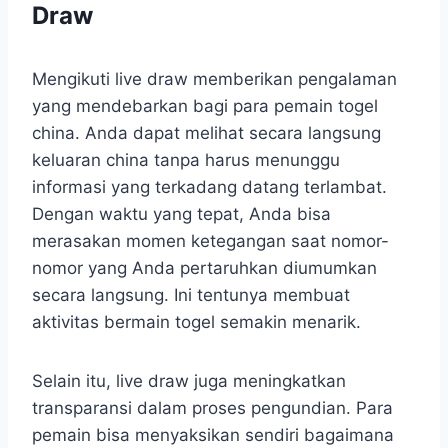
Draw
Mengikuti live draw memberikan pengalaman
yang mendebarkan bagi para pemain togel
china. Anda dapat melihat secara langsung
keluaran china tanpa harus menunggu
informasi yang terkadang datang terlambat.
Dengan waktu yang tepat, Anda bisa
merasakan momen ketegangan saat nomor-
nomor yang Anda pertaruhkan diumumkan
secara langsung. Ini tentunya membuat
aktivitas bermain togel semakin menarik.
Selain itu, live draw juga meningkatkan
transparansi dalam proses pengundian. Para
pemain bisa menyaksikan sendiri bagaimana