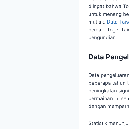
diingat bahwa To
untuk menang ber
mutlak.
Data Tai
pemain Togel Ta
pengundian.
Data Pengel
Data pengeluaran
beberapa tahun t
peningkatan sign
permainan ini se
dengan memperhat
Statistik menunj