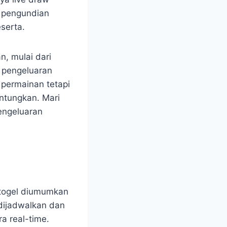
l pengundian
serta.
n, mulai dari
 pengeluaran
 permainan tetapi
ntungkan. Mari
pengeluaran
 togel diumumkan
dijadwalkan dan
a real-time.