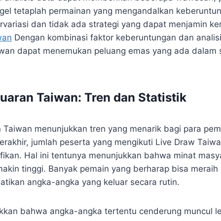
gel tetaplah permainan yang mengandalkan keberuntu
variasi dan tidak ada strategi yang dapat menjamin 
wan
Dengan kombinasi faktor keberuntungan dan analisi
iwan dapat menemukan peluang emas yang ada dalam s
uaran Taiwan: Tren dan Statistik
 Taiwan menunjukkan tren yang menarik bagi para pem
erakhir, jumlah peserta yang mengikuti Live Draw Tai
ifikan. Hal ini tentunya menunjukkan bahwa minat masy
makin tinggi. Banyak pemain yang berharap bisa merai
ikan angka-angka yang keluar secara rutin.
ukkan bahwa angka-angka tertentu cenderung muncul le