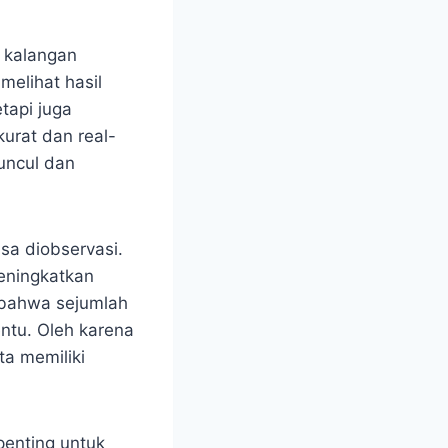
i kalangan
melihat hasil
tapi juga
urat dan real-
uncul dan
sa diobservasi.
eningkatkan
 bahwa sejumlah
ntu. Oleh karena
ta memiliki
enting untuk