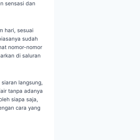
n sensasi dan
hari, sesuai
biasanya sudah
ihat nomor-nomor
arkan di saluran
 siaran langsung,
air tanpa adanya
oleh siapa saja,
engan cara yang