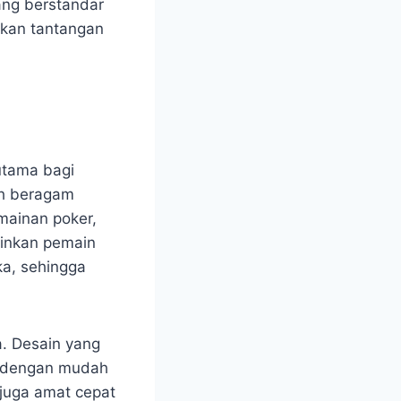
ang berstandar
ikan tantangan
utama bagi
ah beragam
mainan poker,
kinkan pemain
ka, sehingga
a. Desain yang
t dengan mudah
juga amat cepat