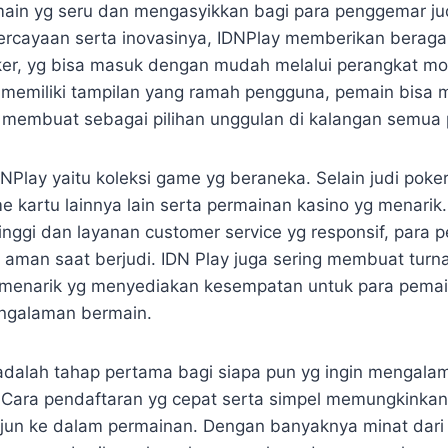
in yg seru dan mengasyikkan bagi para penggemar judi
ercayaan serta inovasinya, IDNPlay memberikan berag
ker, yg bisa masuk dengan mudah melalui perangkat mo
memiliki tampilan yang ramah pengguna, pemain bisa 
membuat sebagai pilihan unggulan di kalangan semua 
NPlay yaitu koleksi game yg beraneka. Selain judi poker,
kartu lainnya lain serta permainan kasino yg menarik
nggi dan layanan customer service yg responsif, para 
aman saat berjudi. IDN Play juga sering membuat tur
menarik yg menyediakan kesempatan untuk para pema
ngalaman bermain.
adalah tahap pertama bagi siapa pun yg ingin mengalam
e. Cara pendaftaran yg cepat serta simpel memungkinka
rjun ke dalam permainan. Dengan banyaknya minat dari 