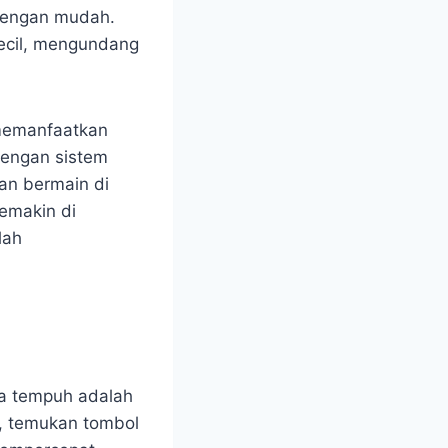
dengan mudah.
kecil, mengundang
 memanfaatkan
 Dengan sistem
an bermain di
semakin di
lah
da tempuh adalah
, temukan tombol