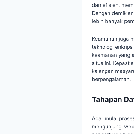
dan efisien, me
Dengan demikian,
lebih banyak pem
Keamanan juga me
teknologi enkrip
keamanan yang an
situs ini. Kepas
kalangan masyar
berpengalaman.
Tahapan Daf
Agar mulai prose
mengunjungi webs