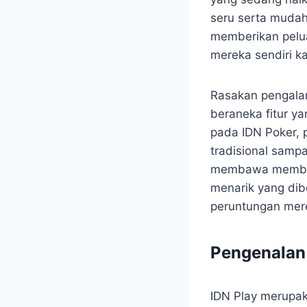
seru serta mudah
memberikan pelu
mereka sendiri ka
Rasakan pengalam
beraneka fitur y
pada IDN Poker, 
tradisional sampa
membawa membawa
menarik yang dib
peruntungan mere
Pengenalan
IDN Play merupak