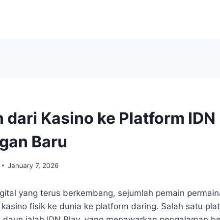
 dari Kasino ke Platform IDN 
gan Baru
January 7, 2026
gital yang terus berkembang, sejumlah pemain permain
i kasino fisik ke dunia ke platform daring. Salah satu pl
 daun ialah IDN Play, yang menawarkan pengalaman b