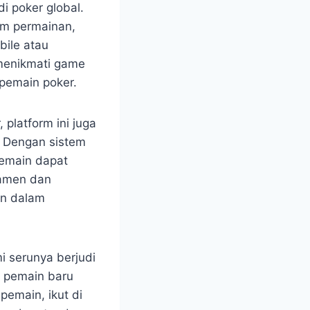
 poker global.
am permainan,
bile atau
menikmati game
pemain poker.
 platform ini juga
. Dengan sistem
pemain dapat
namen dan
in dalam
i serunya berjudi
n pemain baru
pemain, ikut di