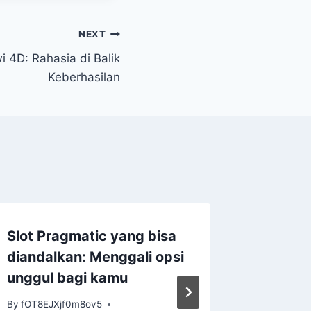
NEXT
4D: Rahasia di Balik
Keberhasilan
Slot Pragmatic yang bisa
Salju 
diandalkan: Menggali opsi
Permas
unggul bagi kamu
Solusi
By
fOT8EJXjf0m8ov5
By
fOT8EJ