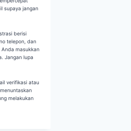
 mempercepat
il supaya jangan
trasi berisi
no telepon, dan
ng Anda masukkan
a. Jangan lupa
 verifikasi atau
k menuntaskan
sung melakukan