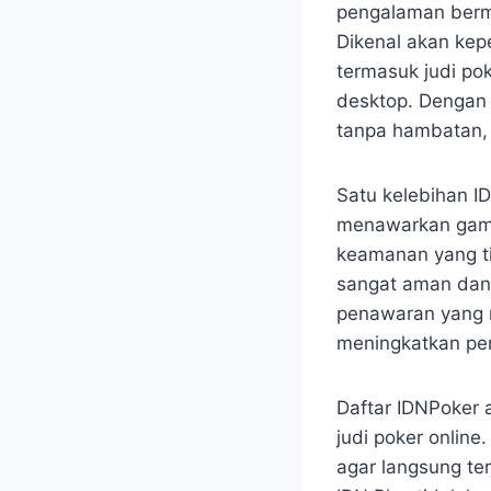
pengalaman berma
Dikenal akan kep
termasuk judi po
desktop. Dengan 
tanpa hambatan, 
Satu kelebihan ID
menawarkan game 
keamanan yang ti
sangat aman dan 
penawaran yang 
meningkatkan pe
Daftar IDNPoker 
judi poker onlin
agar langsung te