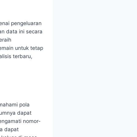
genai pengeluaran
 data ini secara
eraih
emain untuk tetap
isis terbaru,
mahami pola
elumnya dapat
engamati nomor-
da dapat