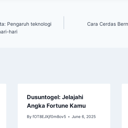
ita: Pengaruh teknologi
Cara Cerdas Ber
ari-hari
Dusuntogel: Jelajahi
Angka Fortune Kamu
By
fOT8EJXjf0m8ov5
June 6, 2025