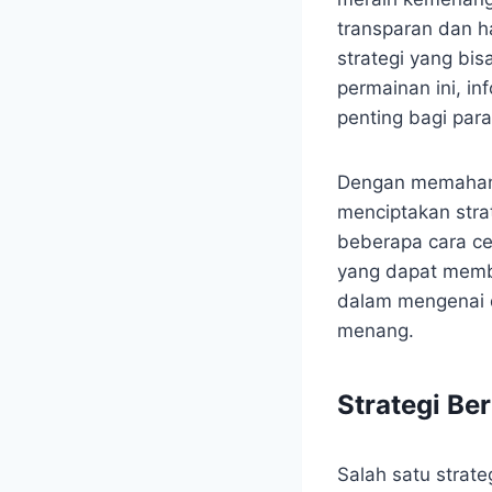
transparan dan h
strategi yang bi
permainan ini, i
penting bagi para
Dengan memahami
menciptakan stra
beberapa cara ce
yang dapat memba
dalam mengenai 
menang.
Strategi Be
Salah satu strat