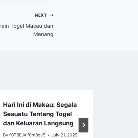
NEXT
main Togel Macau dan
Menang
Hari Ini di Makau: Segala
Membon
Sesuatu Tentang Togel
Bet 100
dan Keluaran Langsung
Mana y
By
fOT8EJXjf0m8ov5
July 21, 2025
By
fOT8EJ