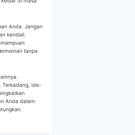
 keluar di masa
inan Anda. Jangan
n kendali.
 kemampuan
permainan tanpa
ainnya.
. Terkadang, ide-
ningkatkan
nan Anda dalam
ntungkan.