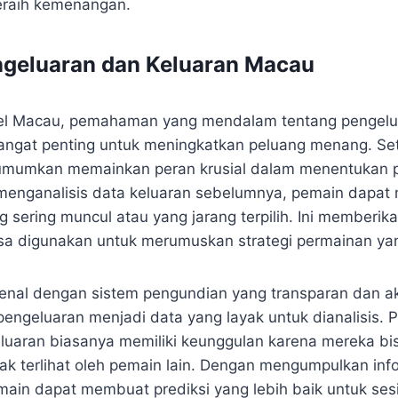
eraih kemenangan.
ngeluaran dan Keluaran Macau
el Macau, pemahaman yang mendalam tentang pengelu
angat penting untuk meningkatkan peluang menang. Set
iumumkan memainkan peran krusial dalam menentukan 
enganalisis data keluaran sebelumnya, pemain dapat m
 sering muncul atau yang jarang terpilih. Ini memberi
sa digunakan untuk merumuskan strategi permainan yan
enal dengan sistem pengundian yang transparan dan ak
engeluaran menjadi data yang layak untuk dianalisis. P
eluaran biasanya memiliki keunggulan karena mereka bis
ak terlihat oleh pemain lain. Dengan mengumpulkan info
ain dapat membuat prediksi yang lebih baik untuk ses