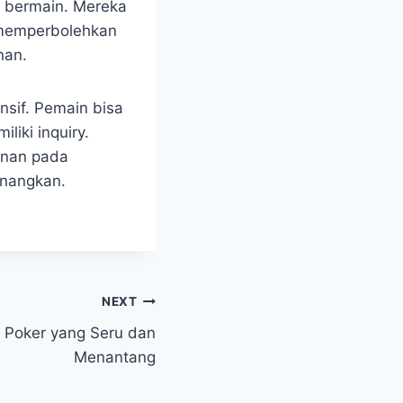
a bermain. Mereka
a memperbolehkan
nan.
nsif. Pemain bisa
iki inquiry.
inan pada
enangkan.
NEXT
a Poker yang Seru dan
Menantang