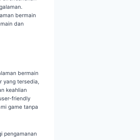
ngalaman.
laman bermain
emain dan
alaman bermain
 yang tersedia,
n keahlian
user-friendly
ami game tanpa
ogi pengamanan