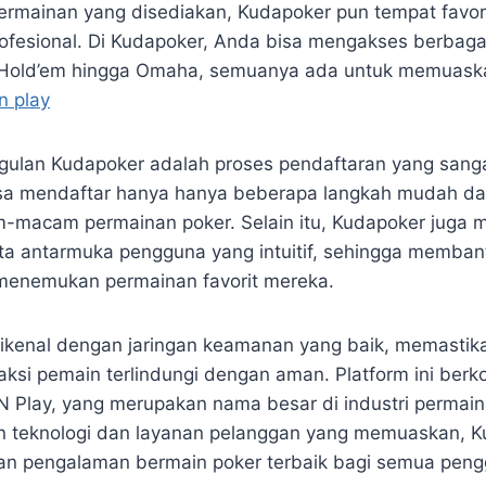
mainan yang disediakan, Kudapoker pun tempat favori
ofesional. Di Kudapoker, Anda bisa mengakses berbagai
s Hold’em hingga Omaha, semuanya ada untuk memuaska
n play
ggulan Kudapoker adalah proses pendaftaran yang san
isa mendaftar hanya hanya beberapa langkah mudah da
macam permainan poker. Selain itu, Kudapoker juga m
ta antarmuka pengguna yang intuitif, sehingga memban
menemukan permainan favorit mereka.
ikenal dengan jaringan keamanan yang baik, memasti
saksi pemain terlindungi dengan aman. Platform ini ber
N Play, yang merupakan nama besar di industri permain
 teknologi dan layanan pelanggan yang memuaskan, K
an pengalaman bermain poker terbaik bagi semua pen