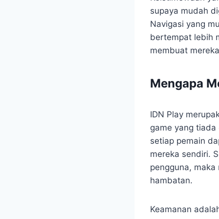
supaya mudah di
Navigasi yang m
bertempat lebih 
membuat mereka k
Mengapa Mem
IDN Play merupa
game yang tiada 
setiap pemain da
mereka sendiri. S
pengguna, maka 
hambatan.
Keamanan adalah 