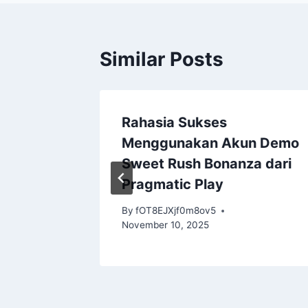
Similar Posts
ogel
Rahasia Sukses
untuk
Menggunakan Akun Demo
Sweet Rush Bonanza dari
Pragmatic Play
 16, 2025
By
fOT8EJXjf0m8ov5
November 10, 2025