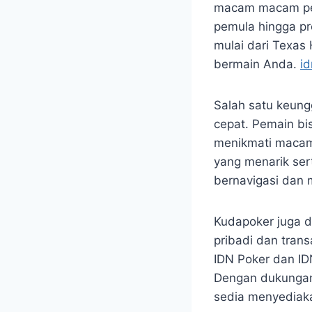
macam macam per
pemula hingga pr
mulai dari Texa
bermain Anda.
id
Salah satu keun
cepat. Pemain b
menikmati macam-
yang menarik ser
bernavigasi dan 
Kudapoker juga d
pribadi dan tran
IDN Poker dan ID
Dengan dukungan
sedia menyediak