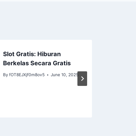
Slot Gratis: Hiburan
Rubah4
Berkelas Secara Gratis
Teknol
Permai
By
fOT8EJXjf0m8ov5
June 10, 2025
By
fOT8EJ
February 2