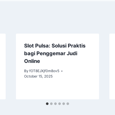
Slot Pulsa: Solusi Praktis
bagi Penggemar Judi
Online
By
fOT8EJXjf0m8ov5
October 15, 2025