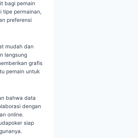
t bagi pemain
 tipe permainan,
n preferensi
gat mudah dan
n langsung
emberikan grafis
tu pemain untuk
kan bahwa data
kolaborasi dengan
an online.
udapoker siap
ggunanya.