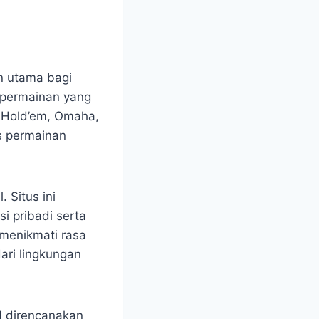
n utama bagi
 permainan yang
s Hold’em, Omaha,
s permainan
 Situs ini
i pribadi serta
menikmati rasa
ri lingkungan
N direncanakan