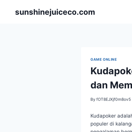
Skip
sunshinejuiceco.com
to
content
GAME ONLINE
Kudapoke
dan Memb
By
fOT8EJXjf0m8ov5
Kudapoker adalah
populer di kalan
pengalaman berm