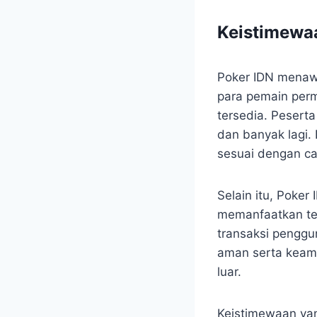
Keistimewa
Poker IDN menaw
para pemain perm
tersedia. Pesert
dan banyak lagi.
sesuai dengan ca
Selain itu, Poker
memanfaatkan tek
transaksi penggu
aman serta keam
luar.
Keistimewaan yan