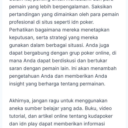
pemain yang lebih berpengalaman. Saksikan
pertandingan yang dimainkan oleh para pemain
profesional di situs seperti idn poker.
Perhatikan bagaimana mereka menetapkan
keputusan, serta strategi yang mereka
gunakan dalam berbagai situasi. Anda juga
dapat bergabung dengan grup poker online, di
mana Anda dapat berdiskusi dan bertukar
saran dengan pemain lain. Ini akan menambah
pengetahuan Anda dan memberikan Anda
insight yang berharga tentang permainan.
Akhirnya, jangan ragu untuk menggunakan
aneka sumber belajar yang ada. Buku, video
tutorial, dan artikel online tentang kudapoker
dan idn play dapat memberikan informasi