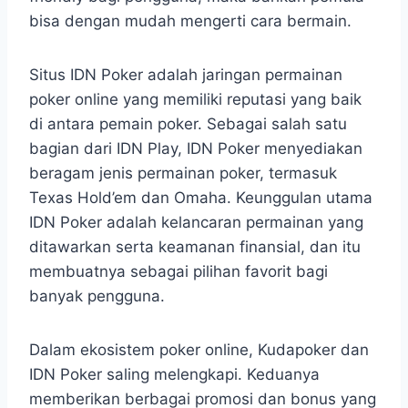
bisa dengan mudah mengerti cara bermain.
Situs IDN Poker adalah jaringan permainan
poker online yang memiliki reputasi yang baik
di antara pemain poker. Sebagai salah satu
bagian dari IDN Play, IDN Poker menyediakan
beragam jenis permainan poker, termasuk
Texas Hold’em dan Omaha. Keunggulan utama
IDN Poker adalah kelancaran permainan yang
ditawarkan serta keamanan finansial, dan itu
membuatnya sebagai pilihan favorit bagi
banyak pengguna.
Dalam ekosistem poker online, Kudapoker dan
IDN Poker saling melengkapi. Keduanya
memberikan berbagai promosi dan bonus yang