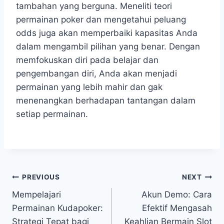
tambahan yang berguna. Meneliti teori
permainan poker dan mengetahui peluang
odds juga akan memperbaiki kapasitas Anda
dalam mengambil pilihan yang benar. Dengan
memfokuskan diri pada belajar dan
pengembangan diri, Anda akan menjadi
permainan yang lebih mahir dan gak
menenangkan berhadapan tantangan dalam
setiap permainan.
Post
PREVIOUS
NEXT
Mempelajari
Akun Demo: Cara
navigation
Permainan Kudapoker:
Efektif Mengasah
Strategi Tepat bagi
Keahlian Bermain Slot