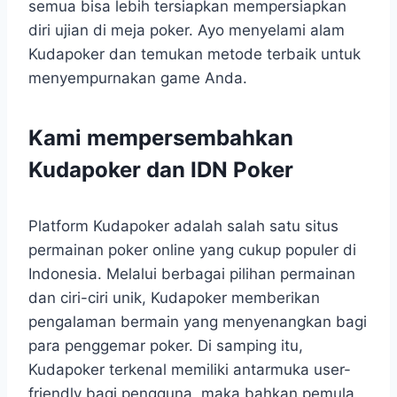
semua bisa lebih tersiapkan mempersiapkan
diri ujian di meja poker. Ayo menyelami alam
Kudapoker dan temukan metode terbaik untuk
menyempurnakan game Anda.
Kami mempersembahkan
Kudapoker dan IDN Poker
Platform Kudapoker adalah salah satu situs
permainan poker online yang cukup populer di
Indonesia. Melalui berbagai pilihan permainan
dan ciri-ciri unik, Kudapoker memberikan
pengalaman bermain yang menyenangkan bagi
para penggemar poker. Di samping itu,
Kudapoker terkenal memiliki antarmuka user-
friendly bagi pengguna, maka bahkan pemula