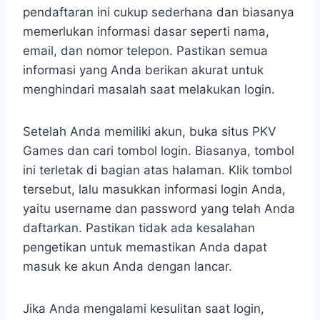
pendaftaran ini cukup sederhana dan biasanya
memerlukan informasi dasar seperti nama,
email, dan nomor telepon. Pastikan semua
informasi yang Anda berikan akurat untuk
menghindari masalah saat melakukan login.
Setelah Anda memiliki akun, buka situs PKV
Games dan cari tombol login. Biasanya, tombol
ini terletak di bagian atas halaman. Klik tombol
tersebut, lalu masukkan informasi login Anda,
yaitu username dan password yang telah Anda
daftarkan. Pastikan tidak ada kesalahan
pengetikan untuk memastikan Anda dapat
masuk ke akun Anda dengan lancar.
Jika Anda mengalami kesulitan saat login,