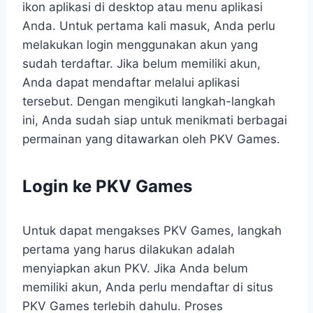
ikon aplikasi di desktop atau menu aplikasi
Anda. Untuk pertama kali masuk, Anda perlu
melakukan login menggunakan akun yang
sudah terdaftar. Jika belum memiliki akun,
Anda dapat mendaftar melalui aplikasi
tersebut. Dengan mengikuti langkah-langkah
ini, Anda sudah siap untuk menikmati berbagai
permainan yang ditawarkan oleh PKV Games.
Login ke PKV Games
Untuk dapat mengakses PKV Games, langkah
pertama yang harus dilakukan adalah
menyiapkan akun PKV. Jika Anda belum
memiliki akun, Anda perlu mendaftar di situs
PKV Games terlebih dahulu. Proses