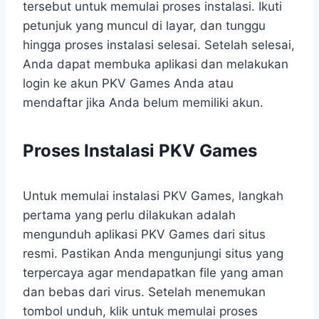
tersebut untuk memulai proses instalasi. Ikuti
petunjuk yang muncul di layar, dan tunggu
hingga proses instalasi selesai. Setelah selesai,
Anda dapat membuka aplikasi dan melakukan
login ke akun PKV Games Anda atau
mendaftar jika Anda belum memiliki akun.
Proses Instalasi PKV Games
Untuk memulai instalasi PKV Games, langkah
pertama yang perlu dilakukan adalah
mengunduh aplikasi PKV Games dari situs
resmi. Pastikan Anda mengunjungi situs yang
terpercaya agar mendapatkan file yang aman
dan bebas dari virus. Setelah menemukan
tombol unduh, klik untuk memulai proses