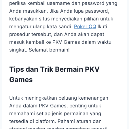
periksa kembali username dan password yang
Anda masukkan. Jika Anda lupa password,
kebanyakan situs menyediakan pilihan untuk
mengatur ulang kata sandi.
Poker QQ
Ikuti
prosedur tersebut, dan Anda akan dapat
masuk kembali ke PKV Games dalam waktu
singkat. Selamat bermain!
Tips dan Trik Bermain PKV
Games
Untuk meningkatkan peluang kemenangan
Anda dalam PKV Games, penting untuk
memahami setiap jenis permainan yang
tersedia di platform. Pahami aturan dan
strategi masing-masing permainan seperti