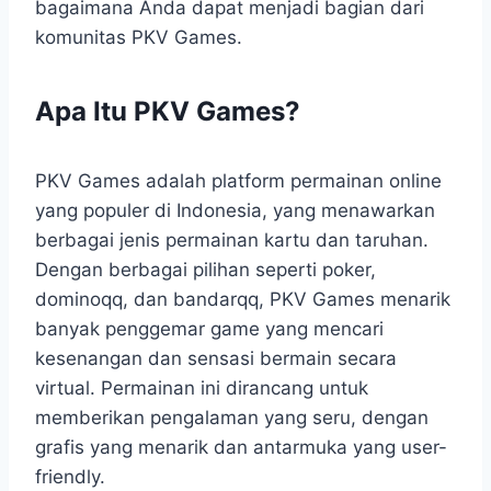
bagaimana Anda dapat menjadi bagian dari
komunitas PKV Games.
Apa Itu PKV Games?
PKV Games adalah platform permainan online
yang populer di Indonesia, yang menawarkan
berbagai jenis permainan kartu dan taruhan.
Dengan berbagai pilihan seperti poker,
dominoqq, dan bandarqq, PKV Games menarik
banyak penggemar game yang mencari
kesenangan dan sensasi bermain secara
virtual. Permainan ini dirancang untuk
memberikan pengalaman yang seru, dengan
grafis yang menarik dan antarmuka yang user-
friendly.