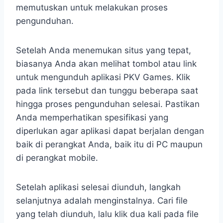
memutuskan untuk melakukan proses
pengunduhan.
Setelah Anda menemukan situs yang tepat,
biasanya Anda akan melihat tombol atau link
untuk mengunduh aplikasi PKV Games. Klik
pada link tersebut dan tunggu beberapa saat
hingga proses pengunduhan selesai. Pastikan
Anda memperhatikan spesifikasi yang
diperlukan agar aplikasi dapat berjalan dengan
baik di perangkat Anda, baik itu di PC maupun
di perangkat mobile.
Setelah aplikasi selesai diunduh, langkah
selanjutnya adalah menginstalnya. Cari file
yang telah diunduh, lalu klik dua kali pada file