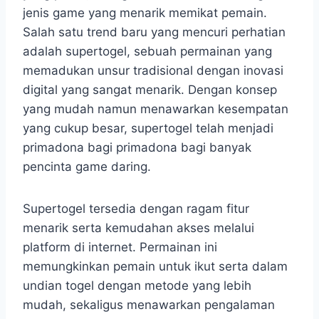
jenis game yang menarik memikat pemain.
Salah satu trend baru yang mencuri perhatian
adalah supertogel, sebuah permainan yang
memadukan unsur tradisional dengan inovasi
digital yang sangat menarik. Dengan konsep
yang mudah namun menawarkan kesempatan
yang cukup besar, supertogel telah menjadi
primadona bagi primadona bagi banyak
pencinta game daring.
Supertogel tersedia dengan ragam fitur
menarik serta kemudahan akses melalui
platform di internet. Permainan ini
memungkinkan pemain untuk ikut serta dalam
undian togel dengan metode yang lebih
mudah, sekaligus menawarkan pengalaman