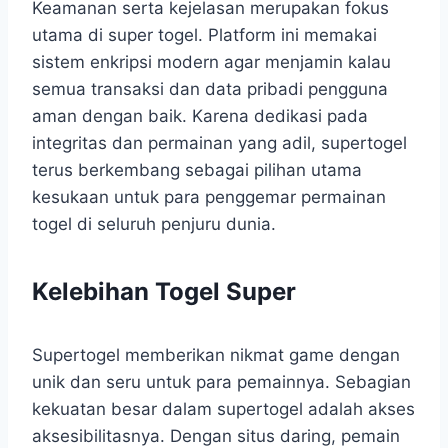
Keamanan serta kejelasan merupakan fokus
utama di super togel. Platform ini memakai
sistem enkripsi modern agar menjamin kalau
semua transaksi dan data pribadi pengguna
aman dengan baik. Karena dedikasi pada
integritas dan permainan yang adil, supertogel
terus berkembang sebagai pilihan utama
kesukaan untuk para penggemar permainan
togel di seluruh penjuru dunia.
Kelebihan Togel Super
Supertogel memberikan nikmat game dengan
unik dan seru untuk para pemainnya. Sebagian
kekuatan besar dalam supertogel adalah akses
aksesibilitasnya. Dengan situs daring, pemain