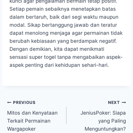
kunci agar pengalaman bermain tetap positif.
Setiap pemain sebaiknya menetapkan batas
dalam bertaruh, baik dari segi waktu maupun
modal. Sikap bertanggung jawab dan teratur
dapat menolong menjaga agar permainan tidak
berubah kebiasaan yang berdampak negatif.
Dengan demikian, kita dapat menikmati
sensasi super togel tanpa mengabaikan aspek-
aspek penting dari kehidupan sehari-hari.
Post
PREVIOUS
NEXT
Mitos dan Kenyataan
JeniusPoker: Siapa
navigation
Terkait Permainan
yang Paling
Wargapoker
Menguntungkan?