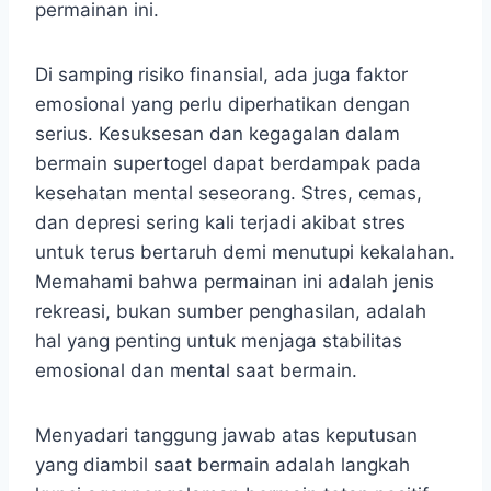
permainan ini.
Di samping risiko finansial, ada juga faktor
emosional yang perlu diperhatikan dengan
serius. Kesuksesan dan kegagalan dalam
bermain supertogel dapat berdampak pada
kesehatan mental seseorang. Stres, cemas,
dan depresi sering kali terjadi akibat stres
untuk terus bertaruh demi menutupi kekalahan.
Memahami bahwa permainan ini adalah jenis
rekreasi, bukan sumber penghasilan, adalah
hal yang penting untuk menjaga stabilitas
emosional dan mental saat bermain.
Menyadari tanggung jawab atas keputusan
yang diambil saat bermain adalah langkah