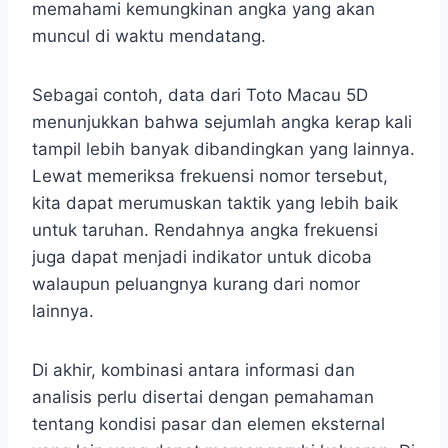
memahami kemungkinan angka yang akan
muncul di waktu mendatang.
Sebagai contoh, data dari Toto Macau 5D
menunjukkan bahwa sejumlah angka kerap kali
tampil lebih banyak dibandingkan yang lainnya.
Lewat memeriksa frekuensi nomor tersebut,
kita dapat merumuskan taktik yang lebih baik
untuk taruhan. Rendahnya angka frekuensi
juga dapat menjadi indikator untuk dicoba
walaupun peluangnya kurang dari nomor
lainnya.
Di akhir, kombinasi antara informasi dan
analisis perlu disertai dengan pemahaman
tentang kondisi pasar dan elemen eksternal