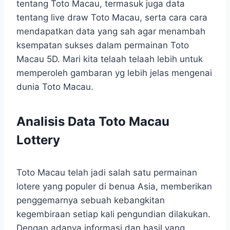
tentang Toto Macau, termasuk juga data
tentang live draw Toto Macau, serta cara cara
mendapatkan data yang sah agar menambah
ksempatan sukses dalam permainan Toto
Macau 5D. Mari kita telaah telaah lebih untuk
memperoleh gambaran yg lebih jelas mengenai
dunia Toto Macau.
Analisis Data Toto Macau
Lottery
Toto Macau telah jadi salah satu permainan
lotere yang populer di benua Asia, memberikan
penggemarnya sebuah kebangkitan
kegembiraan setiap kali pengundian dilakukan.
Dengan adanya informasi dan hasil yang