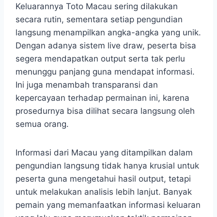
Keluarannya Toto Macau sering dilakukan
secara rutin, sementara setiap pengundian
langsung menampilkan angka-angka yang unik.
Dengan adanya sistem live draw, peserta bisa
segera mendapatkan output serta tak perlu
menunggu panjang guna mendapat informasi.
Ini juga menambah transparansi dan
kepercayaan terhadap permainan ini, karena
prosedurnya bisa dilihat secara langsung oleh
semua orang.
Informasi dari Macau yang ditampilkan dalam
pengundian langsung tidak hanya krusial untuk
peserta guna mengetahui hasil output, tetapi
untuk melakukan analisis lebih lanjut. Banyak
pemain yang memanfaatkan informasi keluaran