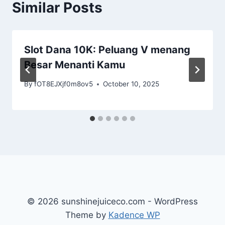
Similar Posts
Slot Dana 10K: Peluang V menang
Besar Menanti Kamu
By
fOT8EJXjf0m8ov5
October 10, 2025
© 2026 sunshinejuiceco.com - WordPress
Theme by
Kadence WP