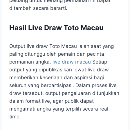
peluang untuk menang permainan ini dapat
ditambah secara berarti.
Hasil Live Draw Toto Macau
Output live draw Toto Macau ialah saat yang
paling ditunggu oleh pemain dan pecinta
permainan angka.
live draw macau
Setiap
output yang dipublikasikan lewat live draw
memberikan keceriaan dan aspirasi bagi
seluruh yang berpartisipasi. Dalam proses live
draw tersebut, output pengeluaran ditunjukkan
dalam format live, agar publik dapat
mengamati angka yang terpilih secara real-
time.