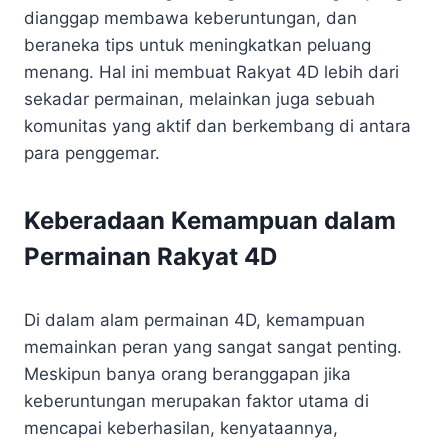
dianggap membawa keberuntungan, dan
beraneka tips untuk meningkatkan peluang
menang. Hal ini membuat Rakyat 4D lebih dari
sekadar permainan, melainkan juga sebuah
komunitas yang aktif dan berkembang di antara
para penggemar.
Keberadaan Kemampuan dalam
Permainan Rakyat 4D
Di dalam alam permainan 4D, kemampuan
memainkan peran yang sangat sangat penting.
Meskipun banya orang beranggapan jika
keberuntungan merupakan faktor utama di
mencapai keberhasilan, kenyataannya,