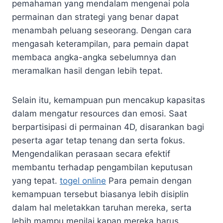
pemahaman yang mendalam mengenai pola
permainan dan strategi yang benar dapat
menambah peluang seseorang. Dengan cara
mengasah keterampilan, para pemain dapat
membaca angka-angka sebelumnya dan
meramalkan hasil dengan lebih tepat.
Selain itu, kemampuan pun mencakup kapasitas
dalam mengatur resources dan emosi. Saat
berpartisipasi di permainan 4D, disarankan bagi
peserta agar tetap tenang dan serta fokus.
Mengendalikan perasaan secara efektif
membantu terhadap pengambilan keputusan
yang tepat.
togel online
Para pemain dengan
kemampuan tersebut biasanya lebih disiplin
dalam hal meletakkan taruhan mereka, serta
lebih mampu menilai kapan mereka harus