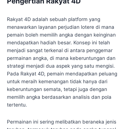
Pengertian Rakyat 4D
Rakyat 4D adalah sebuah platform yang
menawarkan layanan perjudian lotere di mana
pemain boleh memilih angka dengan keinginan
mendapatkan hadiah besar. Konsep ini telah
menjadi sangat terkenal di antara penggemar
permainan angka, di mana keberuntungan dan
strategi menjadi dua aspek yang satu mengisi.
Pada Rakyat 4D, pemain mendapatkan peluang
untuk meraih kemenangan tidak hanya dari
keberuntungan semata, tetapi juga dengan
memilih angka berdasarkan analisis dan pola
tertentu.
Permainan ini sering melibatkan beraneka jenis