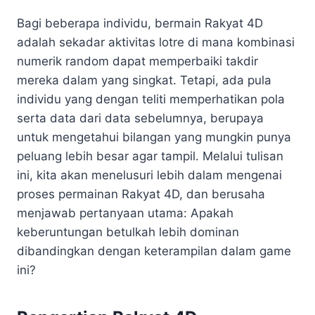
Bagi beberapa individu, bermain Rakyat 4D
adalah sekadar aktivitas lotre di mana kombinasi
numerik random dapat memperbaiki takdir
mereka dalam yang singkat. Tetapi, ada pula
individu yang dengan teliti memperhatikan pola
serta data dari data sebelumnya, berupaya
untuk mengetahui bilangan yang mungkin punya
peluang lebih besar agar tampil. Melalui tulisan
ini, kita akan menelusuri lebih dalam mengenai
proses permainan Rakyat 4D, dan berusaha
menjawab pertanyaan utama: Apakah
keberuntungan betulkah lebih dominan
dibandingkan dengan keterampilan dalam game
ini?