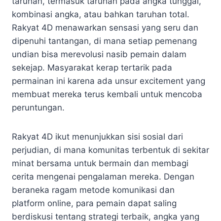
taruhan, termasuk taruhan pada angka tunggal,
kombinasi angka, atau bahkan taruhan total.
Rakyat 4D menawarkan sensasi yang seru dan
dipenuhi tantangan, di mana setiap pemenang
undian bisa merevolusi nasib pemain dalam
sekejap. Masyarakat kerap tertarik pada
permainan ini karena ada unsur excitement yang
membuat mereka terus kembali untuk mencoba
peruntungan.
Rakyat 4D ikut menunjukkan sisi sosial dari
perjudian, di mana komunitas terbentuk di sekitar
minat bersama untuk bermain dan membagi
cerita mengenai pengalaman mereka. Dengan
beraneka ragam metode komunikasi dan
platform online, para pemain dapat saling
berdiskusi tentang strategi terbaik, angka yang