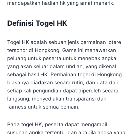
mendapatkan hadiah hk yang amat menarik.
Definisi Togel HK
Togel HK adalah sebuah jenis permainan lotere
tersohor di Hongkong. Game ini menawarkan
peluang untuk peserta untuk menebak angka
yang akan keluar dalam undian, yang dikenal
sebagai hasil HK. Permainan togel di Hongkong
biasanya diadakan secara rutin, dan data dari
setiap kali pengundian dapat diperoleh secara
langsung, menyediakan transparansi dan
fairness untuk semua pemain.
Pada togel HK, peserta dapat mengambil
susunan angka tertentu, dan apabila angka yang