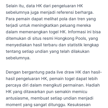
Selain itu, data HK dari pengeluaran HK
sebelumnya juga menjadi referensi berharga.
Para pemain dapat melihat pola dan tren yang
terjadi untuk meningkatkan peluang mereka
dalam memenangkan togel HK. Informasi ini bisa
ditemukan di situs resmi Hongkong Pools, yang
menyediakan hasil terbaru dan statistik lengkap
tentang setiap undian yang telah dilakukan
sebelumnya.
Dengan bergantung pada live draw HK dan hasil-
hasil pengeluaran HK, pemain togel dapat lebih
percaya diri dalam mengikuti permainan. Hadiah
HK yang ditawarkan pun semakin memicu
antusiasme, membuat setiap undian menjadi
moment yang sangat ditunggu. Kesuksesan