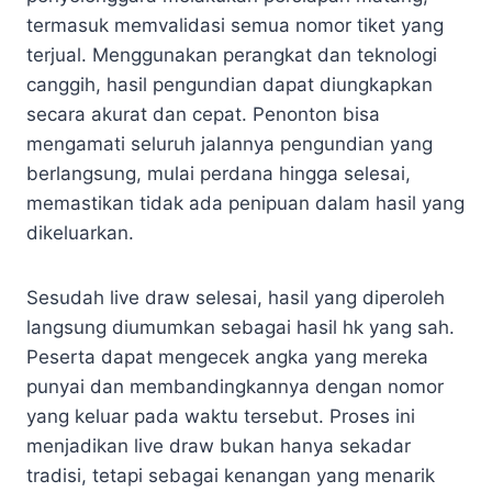
termasuk memvalidasi semua nomor tiket yang
terjual. Menggunakan perangkat dan teknologi
canggih, hasil pengundian dapat diungkapkan
secara akurat dan cepat. Penonton bisa
mengamati seluruh jalannya pengundian yang
berlangsung, mulai perdana hingga selesai,
memastikan tidak ada penipuan dalam hasil yang
dikeluarkan.
Sesudah live draw selesai, hasil yang diperoleh
langsung diumumkan sebagai hasil hk yang sah.
Peserta dapat mengecek angka yang mereka
punyai dan membandingkannya dengan nomor
yang keluar pada waktu tersebut. Proses ini
menjadikan live draw bukan hanya sekadar
tradisi, tetapi sebagai kenangan yang menarik