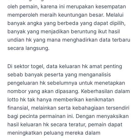
oleh pemain, karena ini merupakan kesempatan
memperoleh meraih keuntungan besar. Melalui
banyak angka yang berbeda yang dapat dipilih,
banyak yang menjadikan beruntung ikut hasil
undian hk yang mana menghadirkan data terbaru
secara langsung.
Di sektor togel, data keluaran hk amat penting
sebab banyak peserta yang menganalisis
pengeluaran hk sebelumnya untuk menetapkan
nombor yang akan dipasang. Keberhasilan dalam
lotto hk tak hanya memberikan kenikmatan
finansial, melainkan serta kebahagiaan tersendiri
bagi pecinta permainan ini. Dengan menyaksikan
hasil keluaran hk secara teratur, pemain dapat
meningkatkan peluang mereka dalam