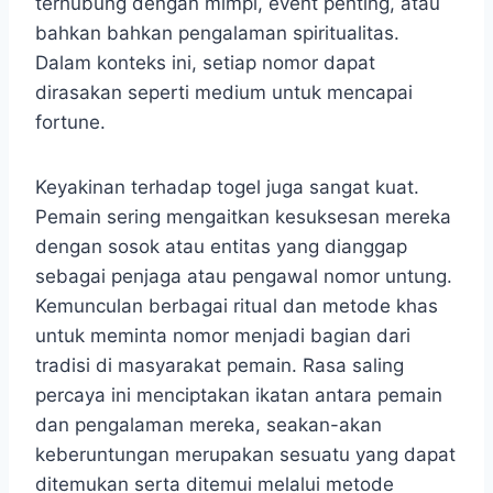
terhubung dengan mimpi, event penting, atau
bahkan bahkan pengalaman spiritualitas.
Dalam konteks ini, setiap nomor dapat
dirasakan seperti medium untuk mencapai
fortune.
Keyakinan terhadap togel juga sangat kuat.
Pemain sering mengaitkan kesuksesan mereka
dengan sosok atau entitas yang dianggap
sebagai penjaga atau pengawal nomor untung.
Kemunculan berbagai ritual dan metode khas
untuk meminta nomor menjadi bagian dari
tradisi di masyarakat pemain. Rasa saling
percaya ini menciptakan ikatan antara pemain
dan pengalaman mereka, seakan-akan
keberuntungan merupakan sesuatu yang dapat
ditemukan serta ditemui melalui metode