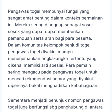
Pengawas togel mempunyai fungsi yang
sangat amat penting dalam konteks permainan
ini. Mereka sering dianggap sebagai sosok
sosok yang dapat dapat memberikan
pemanduan serta arah bagi para peserta.
Dalam komunitas kelompok penjudi togel,
pengawas togel diyakini mampu
menerjemahkan angka-angka tertentu yang
dikenal memiliki arti spesial. Para pemain
sering mengacu pada pengawas togel untuk
mencari rekomendasi nomor yang diyakini
dipercaya bakal menghadirkan kebahagiaan.
Sementara menjadi penunjuk nomor, pengawas
togel juga berfungsi sbg penghubung di antara