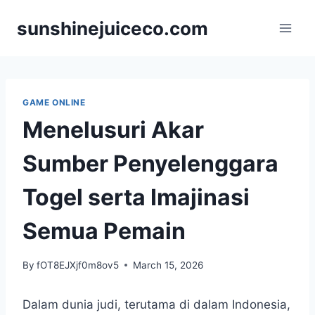
Skip
sunshinejuiceco.com
to
content
GAME ONLINE
Menelusuri Akar
Sumber Penyelenggara
Togel serta Imajinasi
Semua Pemain
By
fOT8EJXjf0m8ov5
March 15, 2026
Dalam dunia judi, terutama di dalam Indonesia,