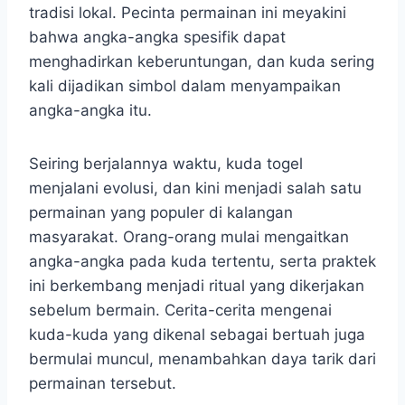
tradisi lokal. Pecinta permainan ini meyakini
bahwa angka-angka spesifik dapat
menghadirkan keberuntungan, dan kuda sering
kali dijadikan simbol dalam menyampaikan
angka-angka itu.
Seiring berjalannya waktu, kuda togel
menjalani evolusi, dan kini menjadi salah satu
permainan yang populer di kalangan
masyarakat. Orang-orang mulai mengaitkan
angka-angka pada kuda tertentu, serta praktek
ini berkembang menjadi ritual yang dikerjakan
sebelum bermain. Cerita-cerita mengenai
kuda-kuda yang dikenal sebagai bertuah juga
bermulai muncul, menambahkan daya tarik dari
permainan tersebut.