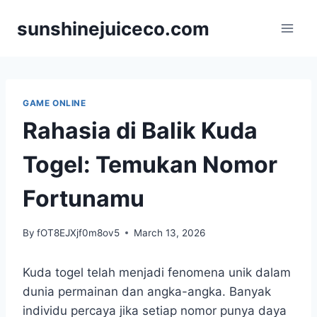
Skip
sunshinejuiceco.com
to
content
GAME ONLINE
Rahasia di Balik Kuda
Togel: Temukan Nomor
Fortunamu
By
fOT8EJXjf0m8ov5
March 13, 2026
Kuda togel telah menjadi fenomena unik dalam
dunia permainan dan angka-angka. Banyak
individu percaya jika setiap nomor punya daya