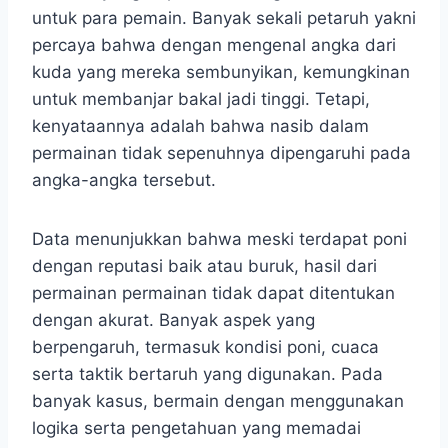
untuk para pemain. Banyak sekali petaruh yakni
percaya bahwa dengan mengenal angka dari
kuda yang mereka sembunyikan, kemungkinan
untuk membanjar bakal jadi tinggi. Tetapi,
kenyataannya adalah bahwa nasib dalam
permainan tidak sepenuhnya dipengaruhi pada
angka-angka tersebut.
Data menunjukkan bahwa meski terdapat poni
dengan reputasi baik atau buruk, hasil dari
permainan permainan tidak dapat ditentukan
dengan akurat. Banyak aspek yang
berpengaruh, termasuk kondisi poni, cuaca
serta taktik bertaruh yang digunakan. Pada
banyak kasus, bermain dengan menggunakan
logika serta pengetahuan yang memadai