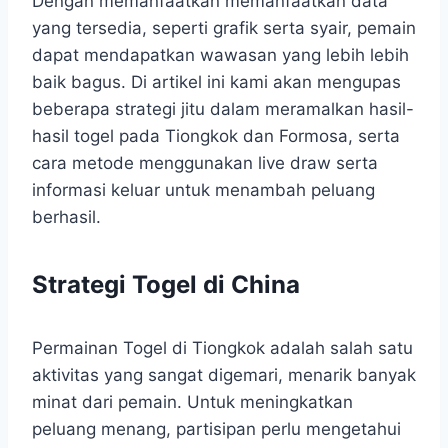
Dengan memanfaatkan memanfaatkan data
yang tersedia, seperti grafik serta syair, pemain
dapat mendapatkan wawasan yang lebih lebih
baik bagus. Di artikel ini kami akan mengupas
beberapa strategi jitu dalam meramalkan hasil-
hasil togel pada Tiongkok dan Formosa, serta
cara metode menggunakan live draw serta
informasi keluar untuk menambah peluang
berhasil.
Strategi Togel di China
Permainan Togel di Tiongkok adalah salah satu
aktivitas yang sangat digemari, menarik banyak
minat dari pemain. Untuk meningkatkan
peluang menang, partisipan perlu mengetahui