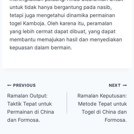
untuk tidak hanya bergantung pada nasib,
tetapi juga mengetahui dinamika permainan
togel Kamboja. Oleh karena itu, peramalan
yang lebih cermat dapat dibuat, yang dapat
membantu memajukan hasil dan menyediakan
kepuasan dalam bermain.
Post
PREVIOUS
NEXT
Ramalan Output:
Ramalan Keputusan:
navigation
Taktik Tepat untuk
Metode Tepat untuk
Permainan di China
Togel di China dan
dan Formosa.
Formosa.