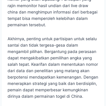
rajin memonitor hasil undian dari live draw
china dan menghimpun informasi dari berbagai
tempat bisa memperoleh kelebihan dalam
permainan tersebut.
Akhirnya, penting untuk partisipan untuk selalu
santai dan tidak tergesa-gesa dalam
mengambil pilihan. Bergantung pada perasaan
dapat mengakibatkan pemilihan angka yang
salah tepat. Kearifan dalam menentukan nomor
dari data dan penelitian yang matang akan
berpotensi mendapatkan kemenangan. Dengan
menerapkan strategi yang baik dan berdisiplin,
pemain dapat memperbesar kemungkinan
dirinya dalam permainan togel di China.