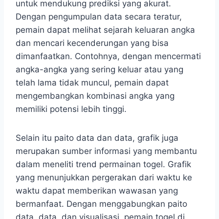
untuk mendukung prediksi yang akurat.
Dengan pengumpulan data secara teratur,
pemain dapat melihat sejarah keluaran angka
dan mencari kecenderungan yang bisa
dimanfaatkan. Contohnya, dengan mencermati
angka-angka yang sering keluar atau yang
telah lama tidak muncul, pemain dapat
mengembangkan kombinasi angka yang
memiliki potensi lebih tinggi.
Selain itu paito data dan data, grafik juga
merupakan sumber informasi yang membantu
dalam meneliti trend permainan togel. Grafik
yang menunjukkan pergerakan dari waktu ke
waktu dapat memberikan wawasan yang
bermanfaat. Dengan menggabungkan paito
data, data, dan visualisasi, pemain togel di