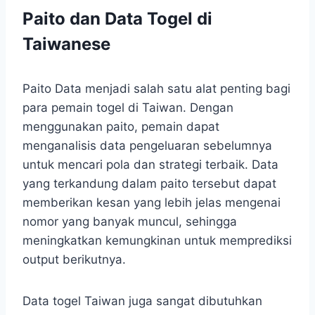
Paito dan Data Togel di
Taiwanese
Paito Data menjadi salah satu alat penting bagi
para pemain togel di Taiwan. Dengan
menggunakan paito, pemain dapat
menganalisis data pengeluaran sebelumnya
untuk mencari pola dan strategi terbaik. Data
yang terkandung dalam paito tersebut dapat
memberikan kesan yang lebih jelas mengenai
nomor yang banyak muncul, sehingga
meningkatkan kemungkinan untuk memprediksi
output berikutnya.
Data togel Taiwan juga sangat dibutuhkan