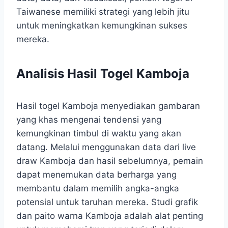
Taiwanese memiliki strategi yang lebih jitu
untuk meningkatkan kemungkinan sukses
mereka.
Analisis Hasil Togel Kamboja
Hasil togel Kamboja menyediakan gambaran
yang khas mengenai tendensi yang
kemungkinan timbul di waktu yang akan
datang. Melalui menggunakan data dari live
draw Kamboja dan hasil sebelumnya, pemain
dapat menemukan data berharga yang
membantu dalam memilih angka-angka
potensial untuk taruhan mereka. Studi grafik
dan paito warna Kamboja adalah alat penting