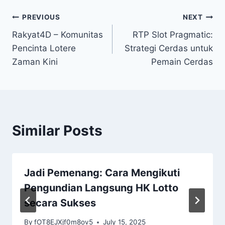
Post
PREVIOUS
NEXT
Rakyat4D – Komunitas
RTP Slot Pragmatic:
navigation
Pencinta Lotere
Strategi Cerdas untuk
Zaman Kini
Pemain Cerdas
Similar Posts
Jadi Pemenang: Cara Mengikuti
Pengundian Langsung HK Lotto
secara Sukses
By
fOT8EJXjf0m8ov5
July 15, 2025