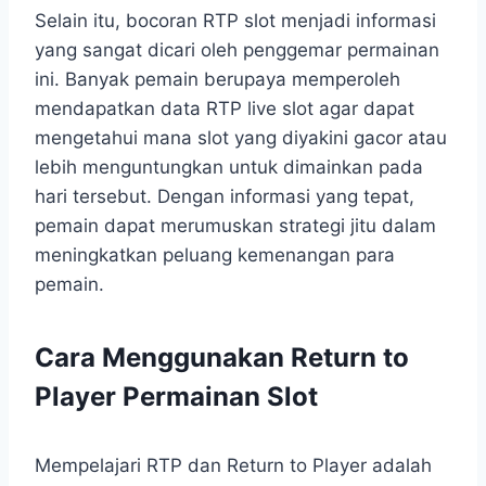
Selain itu, bocoran RTP slot menjadi informasi
yang sangat dicari oleh penggemar permainan
ini. Banyak pemain berupaya memperoleh
mendapatkan data RTP live slot agar dapat
mengetahui mana slot yang diyakini gacor atau
lebih menguntungkan untuk dimainkan pada
hari tersebut. Dengan informasi yang tepat,
pemain dapat merumuskan strategi jitu dalam
meningkatkan peluang kemenangan para
pemain.
Cara Menggunakan Return to
Player Permainan Slot
Mempelajari RTP dan Return to Player adalah