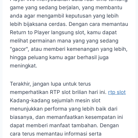
game yang sedang berjalan, yang membantu
anda agar mengambil keputusan yang lebih
lebih bijaksana cerdas. Dengan cara memantau
Return to Player langsung slot, kamu dapat
melihat permainan mana yang yang sedang
"gacor", atau memberi kemenangan yang lebih,
hingga peluang kamu agar berhasil juga
meningkat.
Terakhir, jangan lupa untuk terus
memperhatikan RTP slot brilian hari ini.
rtp slot
Kadang-kadang sejumlah mesin slot
menunjukkan performa yang lebih baik dari
biasanya, dan memanfaatkan kesempatan ini
dapat memberi manfaat tambahan. Dengan
cara terus memantau informasi serta