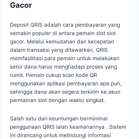
Gacor
Deposit QRIS adalah cara pembayaran yang
semakin populer di antara pemain slot slot
gacor. Melalui kemudahan dan kecepatan
dalam transaksi yang ditawarkan, QRIS
memfasilitasi para pemain untuk melakukan
setor dana harus menghadapi proses yang
rumit. Pemain cukup scan kode QR
menggunakan aplikasi pembayaran apa pun,
sehingga dana akan segera terkirim ke akun
permainan slot dengan waktu singkat.
Salah satu dari keuntungan berminimal
penggunaan QRIS ialah keamanannya . Sistem
ini dirancang untuk melindungi informasi