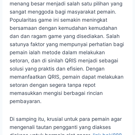
menang besar menjadi salah satu pilihan yang
sangat menggoda bagi masyarakat pemain.
Popularitas game ini semakin meningkat
bersamaan dengan kemudahan kemudahan
dan dan ragam game yang disediakan. Salah
satunya faktor yang mempunyai perhatian bagi
pemain ialah metode dalam melakukan
setoran, dan di sinilah QRIS menjadi sebagai
solusi yang praktis dan efisien. Dengan
memanfaatkan QRIS, pemain dapat melakukan
setoran dengan segera tanpa repot
memasukkan mengisi berbagai rincian
pembayaran.
Di samping itu, krusial untuk para pemain agar
mengenali tautan pengganti yang diakses