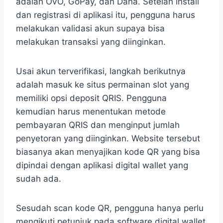
adalah OVO, GoPay, dan Dana. Setelah install
dan registrasi di aplikasi itu, pengguna harus
melakukan validasi akun supaya bisa
melakukan transaksi yang diinginkan.
Usai akun terverifikasi, langkah berikutnya
adalah masuk ke situs permainan slot yang
memiliki opsi deposit QRIS. Pengguna
kemudian harus menentukan metode
pembayaran QRIS dan menginput jumlah
penyetoran yang diinginkan. Website tersebut
biasanya akan menyajikan kode QR yang bisa
dipindai dengan aplikasi digital wallet yang
sudah ada.
Sesudah scan kode QR, pengguna hanya perlu
mengikuti petunjuk pada software digital wallet