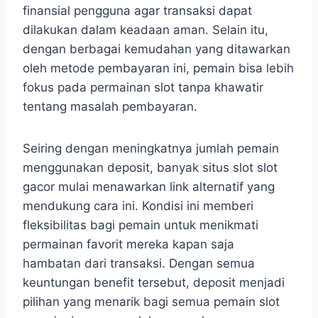
finansial pengguna agar transaksi dapat
dilakukan dalam keadaan aman. Selain itu,
dengan berbagai kemudahan yang ditawarkan
oleh metode pembayaran ini, pemain bisa lebih
fokus pada permainan slot tanpa khawatir
tentang masalah pembayaran.
Seiring dengan meningkatnya jumlah pemain
menggunakan deposit, banyak situs slot slot
gacor mulai menawarkan link alternatif yang
mendukung cara ini. Kondisi ini memberi
fleksibilitas bagi pemain untuk menikmati
permainan favorit mereka kapan saja
hambatan dari transaksi. Dengan semua
keuntungan benefit tersebut, deposit menjadi
pilihan yang menarik bagi semua pemain slot