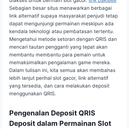
diakses untuk bermain slot gacor.
link baki888
Sebagian besar situs menawarkan berbagai
link alternatif supaya masyarakat penjudi tetap
dapat mengunjungi permainan meskipun ada
kendala teknologi atau pembatasan tertentu.
Mengetahui metode setoran dengan QRIS dan
mencari tautan pengganti yang tepat akan
membantu membantu para pemain untuk
memaksimalkan pengalaman game mereka.
Dalam tulisan ini, kita semua akan membahas
lebih lanjut perihal slot gacor, link alternatif
yang tersedia, dan cara melakukan deposit
menggunakan QRIS.
Pengenalan Deposit QRIS
Deposit dalam Permainan Slot