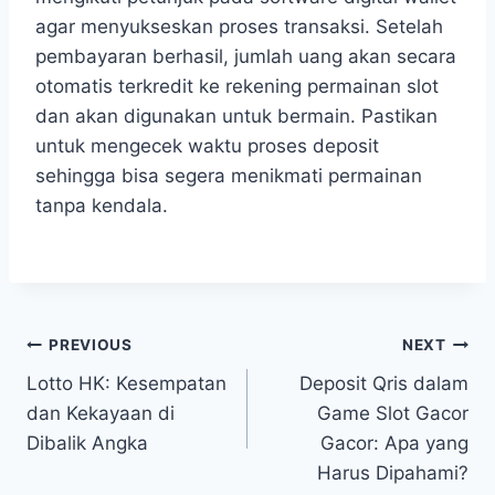
agar menyukseskan proses transaksi. Setelah
pembayaran berhasil, jumlah uang akan secara
otomatis terkredit ke rekening permainan slot
dan akan digunakan untuk bermain. Pastikan
untuk mengecek waktu proses deposit
sehingga bisa segera menikmati permainan
tanpa kendala.
Post
PREVIOUS
NEXT
Lotto HK: Kesempatan
Deposit Qris dalam
navigation
dan Kekayaan di
Game Slot Gacor
Dibalik Angka
Gacor: Apa yang
Harus Dipahami?