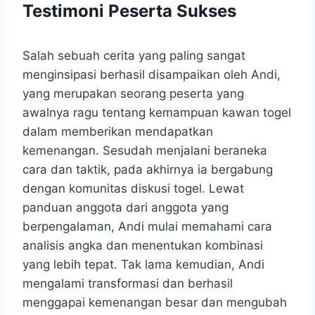
Testimoni Peserta Sukses
Salah sebuah cerita yang paling sangat
menginsipasi berhasil disampaikan oleh Andi,
yang merupakan seorang peserta yang
awalnya ragu tentang kemampuan kawan togel
dalam memberikan mendapatkan
kemenangan. Sesudah menjalani beraneka
cara dan taktik, pada akhirnya ia bergabung
dengan komunitas diskusi togel. Lewat
panduan anggota dari anggota yang
berpengalaman, Andi mulai memahami cara
analisis angka dan menentukan kombinasi
yang lebih tepat. Tak lama kemudian, Andi
mengalami transformasi dan berhasil
menggapai kemenangan besar dan mengubah