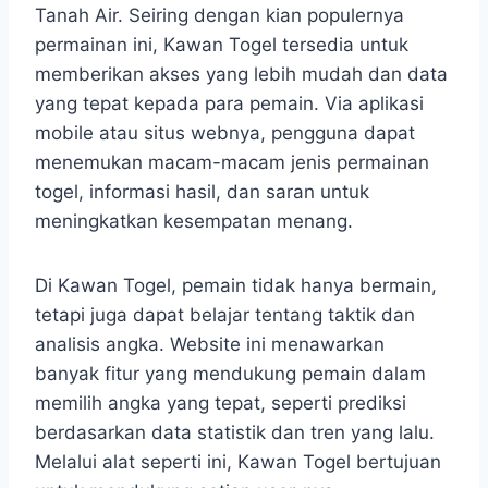
Tanah Air. Seiring dengan kian populernya
permainan ini, Kawan Togel tersedia untuk
memberikan akses yang lebih mudah dan data
yang tepat kepada para pemain. Via aplikasi
mobile atau situs webnya, pengguna dapat
menemukan macam-macam jenis permainan
togel, informasi hasil, dan saran untuk
meningkatkan kesempatan menang.
Di Kawan Togel, pemain tidak hanya bermain,
tetapi juga dapat belajar tentang taktik dan
analisis angka. Website ini menawarkan
banyak fitur yang mendukung pemain dalam
memilih angka yang tepat, seperti prediksi
berdasarkan data statistik dan tren yang lalu.
Melalui alat seperti ini, Kawan Togel bertujuan