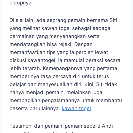
hidupnya.
Di sisi lain, ada seorang pemain bernama Siti
yang melihat kawan togel sebagai sebagai
permainan yang menyenangkan serta
mendatangkan bisa rejeki. Dengan
memanfaatkan tips yang ia peroleh lewat
diskusi kawantogel, ia memulai beraksi secara
lebih terarah. Kemenangannya yang pertama
memberinya rasa percaya diri untuk terus
belajar dan menyesuaikan diri. Kini, Siti tidak
hanya menjadi pemain, melainkan juga
membagikan pengalamannya untuk membantu
peserta baru lainnya.
kawan togel
Testimoni dari pemain-pemain seperti Andi