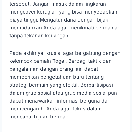
tersebut. Jangan masuk dalam lingkaran
mengcover kerugian yang bisa menyebabkan
biaya tinggi. Mengatur dana dengan bijak
memudahkan Anda agar menikmati permainan
tanpa tekanan keuangan.
Pada akhirnya, krusial agar bergabung dengan
kelompok pemain Togel. Berbagi taktik dan
pengalaman dengan orang lain dapat
memberikan pengetahuan baru tentang
strategi bermain yang efektif. Berpartisipasi
dalam grup sosial atau grup media sosial pun
dapat menawarkan informasi berguna dan
mempengaruhi Anda agar fokus dalam
mencapai tujuan bermain.