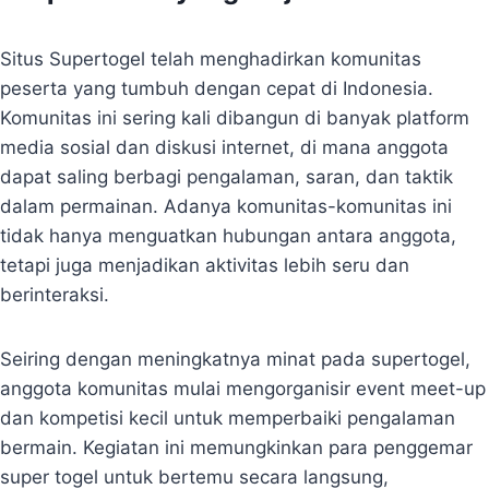
Situs Supertogel telah menghadirkan komunitas
peserta yang tumbuh dengan cepat di Indonesia.
Komunitas ini sering kali dibangun di banyak platform
media sosial dan diskusi internet, di mana anggota
dapat saling berbagi pengalaman, saran, dan taktik
dalam permainan. Adanya komunitas-komunitas ini
tidak hanya menguatkan hubungan antara anggota,
tetapi juga menjadikan aktivitas lebih seru dan
berinteraksi.
Seiring dengan meningkatnya minat pada supertogel,
anggota komunitas mulai mengorganisir event meet-up
dan kompetisi kecil untuk memperbaiki pengalaman
bermain. Kegiatan ini memungkinkan para penggemar
super togel untuk bertemu secara langsung,