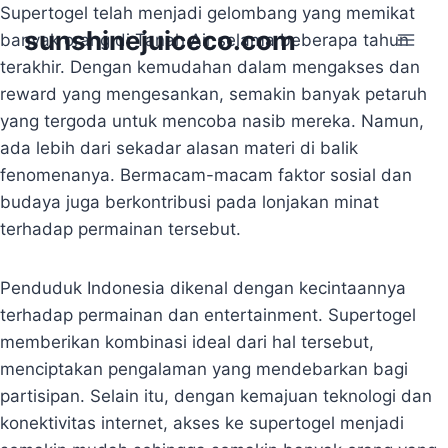
Skip
Supertogel telah menjadi gelombang yang memikat
sunshinejuiceco.com
to
banyak orang di Tanah Air selama beberapa tahun
content
terakhir. Dengan kemudahan dalam mengakses dan
reward yang mengesankan, semakin banyak petaruh
yang tergoda untuk mencoba nasib mereka. Namun,
ada lebih dari sekadar alasan materi di balik
fenomenanya. Bermacam-macam faktor sosial dan
budaya juga berkontribusi pada lonjakan minat
terhadap permainan tersebut.
Penduduk Indonesia dikenal dengan kecintaannya
terhadap permainan dan entertainment. Supertogel
memberikan kombinasi ideal dari hal tersebut,
menciptakan pengalaman yang mendebarkan bagi
partisipan. Selain itu, dengan kemajuan teknologi dan
konektivitas internet, akses ke supertogel menjadi