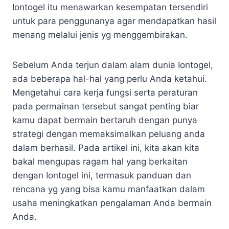
Iontogel itu menawarkan kesempatan tersendiri
untuk para penggunanya agar mendapatkan hasil
menang melalui jenis yg menggembirakan.
Sebelum Anda terjun dalam alam dunia Iontogel,
ada beberapa hal-hal yang perlu Anda ketahui.
Mengetahui cara kerja fungsi serta peraturan
pada permainan tersebut sangat penting biar
kamu dapat bermain bertaruh dengan punya
strategi dengan memaksimalkan peluang anda
dalam berhasil. Pada artikel ini, kita akan kita
bakal mengupas ragam hal yang berkaitan
dengan Iontogel ini, termasuk panduan dan
rencana yg yang bisa kamu manfaatkan dalam
usaha meningkatkan pengalaman Anda bermain
Anda.