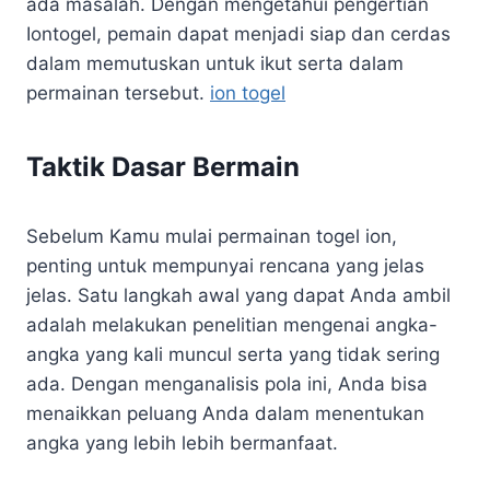
ada masalah. Dengan mengetahui pengertian
Iontogel, pemain dapat menjadi siap dan cerdas
dalam memutuskan untuk ikut serta dalam
permainan tersebut.
ion togel
Taktik Dasar Bermain
Sebelum Kamu mulai permainan togel ion,
penting untuk mempunyai rencana yang jelas
jelas. Satu langkah awal yang dapat Anda ambil
adalah melakukan penelitian mengenai angka-
angka yang kali muncul serta yang tidak sering
ada. Dengan menganalisis pola ini, Anda bisa
menaikkan peluang Anda dalam menentukan
angka yang lebih lebih bermanfaat.