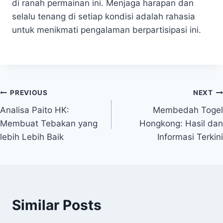
di ranah permainan ini. Menjaga harapan dan
selalu tenang di setiap kondisi adalah rahasia
untuk menikmati pengalaman berpartisipasi ini.
Post
PREVIOUS
NEXT
Analisa Paito HK:
Membedah Togel
navigation
Membuat Tebakan yang
Hongkong: Hasil dan
lebih Lebih Baik
Informasi Terkini
Similar Posts