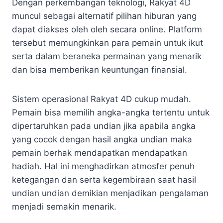
Dengan perkembangan teknologi, Rakyat 4D
muncul sebagai alternatif pilihan hiburan yang
dapat diakses oleh oleh secara online. Platform
tersebut memungkinkan para pemain untuk ikut
serta dalam beraneka permainan yang menarik
dan bisa memberikan keuntungan finansial.
Sistem operasional Rakyat 4D cukup mudah.
Pemain bisa memilih angka-angka tertentu untuk
dipertaruhkan pada undian jika apabila angka
yang cocok dengan hasil angka undian maka
pemain berhak mendapatkan mendapatkan
hadiah. Hal ini menghadirkan atmosfer penuh
ketegangan dan serta kegembiraan saat hasil
undian undian demikian menjadikan pengalaman
menjadi semakin menarik.