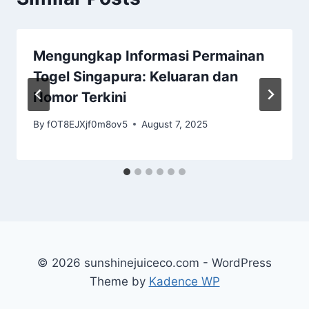
Mengungkap Informasi Permainan
Togel Singapura: Keluaran dan
Nomor Terkini
By
fOT8EJXjf0m8ov5
August 7, 2025
© 2026 sunshinejuiceco.com - WordPress
Theme by
Kadence WP