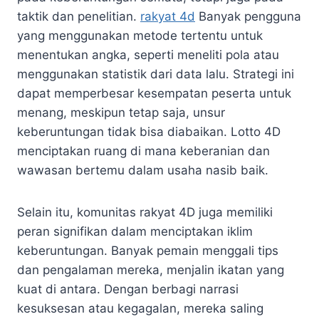
taktik dan penelitian.
rakyat 4d
Banyak pengguna
yang menggunakan metode tertentu untuk
menentukan angka, seperti meneliti pola atau
menggunakan statistik dari data lalu. Strategi ini
dapat memperbesar kesempatan peserta untuk
menang, meskipun tetap saja, unsur
keberuntungan tidak bisa diabaikan. Lotto 4D
menciptakan ruang di mana keberanian dan
wawasan bertemu dalam usaha nasib baik.
Selain itu, komunitas rakyat 4D juga memiliki
peran signifikan dalam menciptakan iklim
keberuntungan. Banyak pemain menggali tips
dan pengalaman mereka, menjalin ikatan yang
kuat di antara. Dengan berbagi narrasi
kesuksesan atau kegagalan, mereka saling