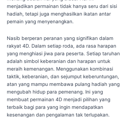
menjadikan permainan tidak hanya seru dari sisi
hadiah, tetapi juga menghasilkan ikatan antar
pemain yang menyenangkan.
Nasib berperan peranan yang signifikan dalam
rakyat 4D. Dalam setiap roda, ada rasa harapan
yang menghiasi jiwa para peserta. Setiap taruhan
adalah simbol keberanian dan harapan untuk
meraih kemenangan. Menggunakan kombinasi
taktik, keberanian, dan sejumput keberuntungan,
atan yang mampu membawa pulang hadiah yang
mengubah hidup para pemenang. Ini yang
membuat permainan 4D menjadi pilihan yang
terbaik bagi para yang ingin mendapatkan
kesenangan dan pengalaman tak terlupakan.