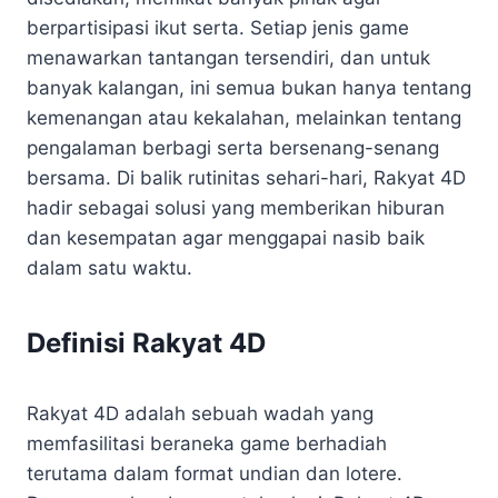
berpartisipasi ikut serta. Setiap jenis game
menawarkan tantangan tersendiri, dan untuk
banyak kalangan, ini semua bukan hanya tentang
kemenangan atau kekalahan, melainkan tentang
pengalaman berbagi serta bersenang-senang
bersama. Di balik rutinitas sehari-hari, Rakyat 4D
hadir sebagai solusi yang memberikan hiburan
dan kesempatan agar menggapai nasib baik
dalam satu waktu.
Definisi Rakyat 4D
Rakyat 4D adalah sebuah wadah yang
memfasilitasi beraneka game berhadiah
terutama dalam format undian dan lotere.