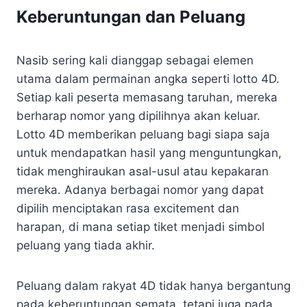
Keberuntungan dan Peluang
Nasib sering kali dianggap sebagai elemen
utama dalam permainan angka seperti lotto 4D.
Setiap kali peserta memasang taruhan, mereka
berharap nomor yang dipilihnya akan keluar.
Lotto 4D memberikan peluang bagi siapa saja
untuk mendapatkan hasil yang menguntungkan,
tidak menghiraukan asal-usul atau kepakaran
mereka. Adanya berbagai nomor yang dapat
dipilih menciptakan rasa excitement dan
harapan, di mana setiap tiket menjadi simbol
peluang yang tiada akhir.
Peluang dalam rakyat 4D tidak hanya bergantung
pada keberuntungan semata, tetapi juga pada