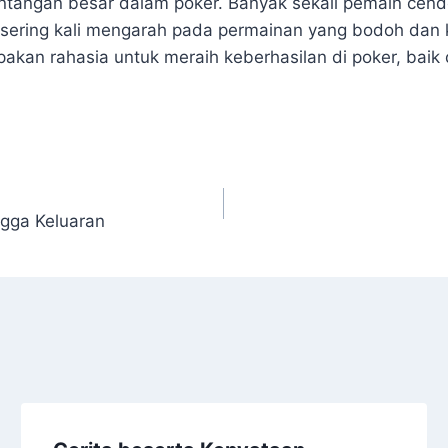
 rintangan besar dalam poker. Banyak sekali pemain ce
i sering kali mengarah pada permainan yang bodoh dan 
kan rahasia untuk meraih keberhasilan di poker, baik d
ngga Keluaran