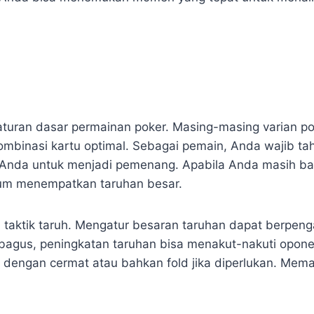
aturan dasar permainan poker. Masing-masing varian pok
binasi kartu optimal. Sebagai pemain, Anda wajib ta
da untuk menjadi pemenang. Apabila Anda masih baru 
elum menempatkan taruhan besar.
h taktik taruh. Mengatur besaran taruhan dapat berpe
 bagus, peningkatan taruhan bisa menakut-nakuti opon
udi dengan cermat atau bahkan fold jika diperlukan. Me