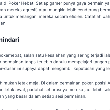
nda di Poker Hebat. Setiap gamer punya gaya bermain y
h mereka agresif, atau mungkin lebih cenderung berma
untuk menangani mereka secara efisien. Catatlah bah
wan.
hindari
pokerhebat, salah satu kesalahan yang sering terjadi i
m permainan tanpa terlebih dahulu mempelajari tangan
ar-dasar ini supaya dapat mengambil keputusan yang l
ghiraukan letak meja. Di dalam permainan poker, posisi
ari letak awal, padahal seharusnya mereka jadi lebih s
an yang besar dalam setiap sesi permainan.