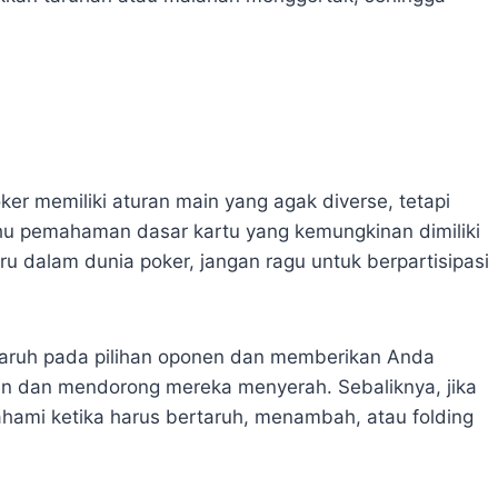
er memiliki aturan main yang agak diverse, tetapi
hu pemahaman dasar kartu yang kemungkinan dimiliki
dalam dunia poker, jangan ragu untuk berpartisipasi
ngaruh pada pilihan oponen dan memberikan Anda
en dan mendorong mereka menyerah. Sebaliknya, jika
mahami ketika harus bertaruh, menambah, atau folding