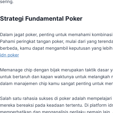
sering.
Strategi Fundamental Poker
Dalam jagat poker, penting untuk memahami kombinas
Pahami peringkat tangan poker, mulai dari yang terend
berbeda, kamu dapat mengambil keputusan yang lebih 
idn poker
Memanage chip dengan bijak merupakan taktik dasar yan
untuk bertaruh dan kapan waktunya untuk melangkah mu
dalam manajemen chip kamu sangat penting untuk men
Salah satu rahasia sukses di poker adalah mempelajari
mereka bereaksi pada keadaan tertentu. Di platform i
memperhatikan dan menganalisis perilaku pemain lai