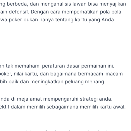
ang berbeda, dan menganalisis lawan bisa menyajikan
in defensif. Dengan cara memperhatikan pola pola
wa poker bukan hanya tentang kartu yang Anda
alah tak memahami peraturan dasar permainan ini.
 poker, nilai kartu, dan bagaimana bermacam-macam
ebih baik dan meningkatkan peluang menang.
 Anda di meja amat mempengaruhi strategi anda.
elektif dalam memilih sebagaimana memilih kartu awal.