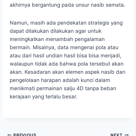
akhirnya bergantung pada unsur nasib semata.
Namun, masih ada pendekatan strategis yang
dapat dilakukan dilakukan agar untuk
meningkatkan menambah pengalaman
bermain. Misalnya, data mengenai pola atau
atau dari hasil undian hasil bisa bisa menjadi,
walaupun tidak ada bahwa pola tersebut akan
akan. Kesadaran akan elemen aspek nasib dan
pengelolaan harapan adalah kunci dalam
menikmati permainan salju 4D tanpa beban
kerajaan yang terlalu besar.
PREVIOUS
NEXT