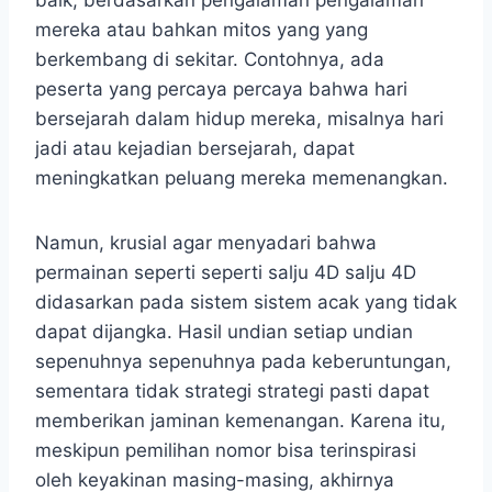
baik, berdasarkan pengalaman pengalaman
mereka atau bahkan mitos yang yang
berkembang di sekitar. Contohnya, ada
peserta yang percaya percaya bahwa hari
bersejarah dalam hidup mereka, misalnya hari
jadi atau kejadian bersejarah, dapat
meningkatkan peluang mereka memenangkan.
Namun, krusial agar menyadari bahwa
permainan seperti seperti salju 4D salju 4D
didasarkan pada sistem sistem acak yang tidak
dapat dijangka. Hasil undian setiap undian
sepenuhnya sepenuhnya pada keberuntungan,
sementara tidak strategi strategi pasti dapat
memberikan jaminan kemenangan. Karena itu,
meskipun pemilihan nomor bisa terinspirasi
oleh keyakinan masing-masing, akhirnya