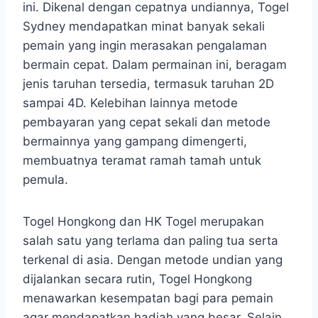
ini. Dikenal dengan cepatnya undiannya, Togel
Sydney mendapatkan minat banyak sekali
pemain yang ingin merasakan pengalaman
bermain cepat. Dalam permainan ini, beragam
jenis taruhan tersedia, termasuk taruhan 2D
sampai 4D. Kelebihan lainnya metode
pembayaran yang cepat sekali dan metode
bermainnya yang gampang dimengerti,
membuatnya teramat ramah tamah untuk
pemula.
Togel Hongkong dan HK Togel merupakan
salah satu yang terlama dan paling tua serta
terkenal di asia. Dengan metode undian yang
dijalankan secara rutin, Togel Hongkong
menawarkan kesempatan bagi para pemain
agar mendapatkan hadiah yang besar. Selain