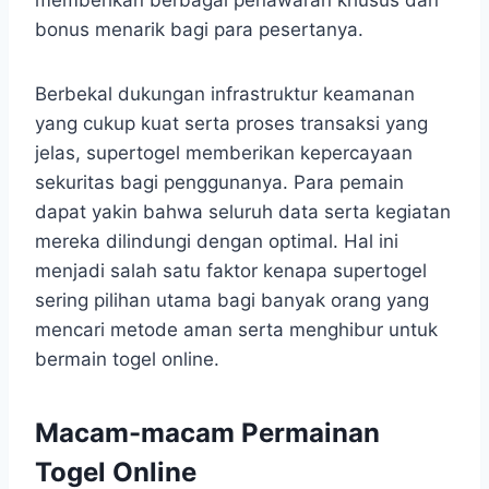
memberikan berbagai penawaran khusus dan
bonus menarik bagi para pesertanya.
Berbekal dukungan infrastruktur keamanan
yang cukup kuat serta proses transaksi yang
jelas, supertogel memberikan kepercayaan
sekuritas bagi penggunanya. Para pemain
dapat yakin bahwa seluruh data serta kegiatan
mereka dilindungi dengan optimal. Hal ini
menjadi salah satu faktor kenapa supertogel
sering pilihan utama bagi banyak orang yang
mencari metode aman serta menghibur untuk
bermain togel online.
Macam-macam Permainan
Togel Online