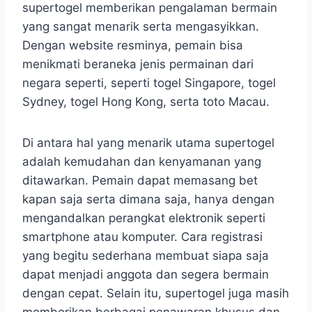
supertogel memberikan pengalaman bermain
yang sangat menarik serta mengasyikkan.
Dengan website resminya, pemain bisa
menikmati beraneka jenis permainan dari
negara seperti, seperti togel Singapore, togel
Sydney, togel Hong Kong, serta toto Macau.
Di antara hal yang menarik utama supertogel
adalah kemudahan dan kenyamanan yang
ditawarkan. Pemain dapat memasang bet
kapan saja serta dimana saja, hanya dengan
mengandalkan perangkat elektronik seperti
smartphone atau komputer. Cara registrasi
yang begitu sederhana membuat siapa saja
dapat menjadi anggota dan segera bermain
dengan cepat. Selain itu, supertogel juga masih