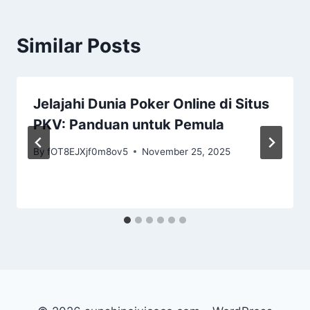
Similar Posts
Jelajahi Dunia Poker Online di Situs
PKV: Panduan untuk Pemula
By
fOT8EJXjf0m8ov5
November 25, 2025