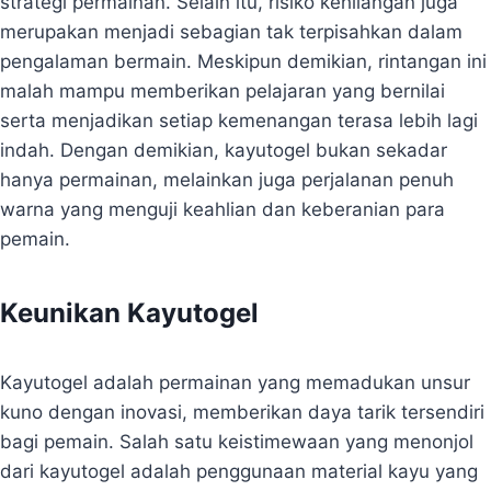
strategi permainan. Selain itu, risiko kehilangan juga
merupakan menjadi sebagian tak terpisahkan dalam
pengalaman bermain. Meskipun demikian, rintangan ini
malah mampu memberikan pelajaran yang bernilai
serta menjadikan setiap kemenangan terasa lebih lagi
indah. Dengan demikian, kayutogel bukan sekadar
hanya permainan, melainkan juga perjalanan penuh
warna yang menguji keahlian dan keberanian para
pemain.
Keunikan Kayutogel
Kayutogel adalah permainan yang memadukan unsur
kuno dengan inovasi, memberikan daya tarik tersendiri
bagi pemain. Salah satu keistimewaan yang menonjol
dari kayutogel adalah penggunaan material kayu yang