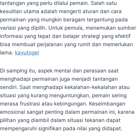
tantangan yang perlu dilalui pemain. Salah satu
kesulitan utama adalah mengerti aturan dan cara
permainan yang mungkin beragam tergantung pada
variasi yang dipilih. Untuk pemula, menemukan sumber
informasi yang tepat dan belajar strategi yang efektif
bisa membuat perjalanan yang rumit dan memerlukan
lama.
kayutogel
Di samping itu, aspek mental dan perasaan saat
menghadapi permainan juga menjadi tantangan
sendiri. Saat menghadapi kekalahan-kekalahan atau
situasi yang kurang menguntungkan, pemain sering
merasa frustrasi atau kebingungan. Keseimbangan
emosional sangat penting dalam permainan ini, karena
pilihan yang diambil dalam situasi tekanan dapat
mempengaruhi signifikan pada nilai yang didapat.