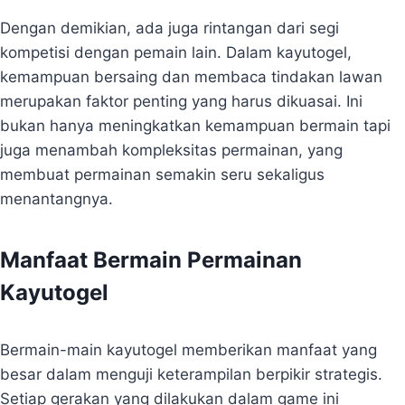
Dengan demikian, ada juga rintangan dari segi
kompetisi dengan pemain lain. Dalam kayutogel,
kemampuan bersaing dan membaca tindakan lawan
merupakan faktor penting yang harus dikuasai. Ini
bukan hanya meningkatkan kemampuan bermain tapi
juga menambah kompleksitas permainan, yang
membuat permainan semakin seru sekaligus
menantangnya.
Manfaat Bermain Permainan
Kayutogel
Bermain-main kayutogel memberikan manfaat yang
besar dalam menguji keterampilan berpikir strategis.
Setiap gerakan yang dilakukan dalam game ini