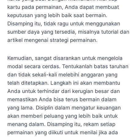
kartu pada permainan, Anda dapat membuat
keputusan yang lebih baik saat bermain.
Disamping itu, tidak ragu untuk menggunakan
sumber daya yang tersedia, misalnya tutorial dan
artikel mengenai strategi permainan.
Kemudian, sangat disarankan untuk mengelola
modal secara cerdas. Tentukanlah batas taruhan
dan tidak sekali-kali melebihi anggaran yang
telah ditetapkan. Langkah ini akan membantu
Anda untuk terhindar dari kerugian besar dan
memastikan Anda bisa terus bermain dalam
yang lama. Disiplin dalam mengatur keuangan
akan memberi peluang yang lebih baik untuk
menang dalam. Disamping itu, rekam setiap
permainan yang diikuti untuk menilai jika ada