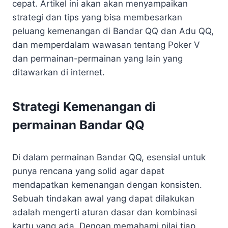
cepat. Artikel ini akan akan menyampaikan
strategi dan tips yang bisa membesarkan
peluang kemenangan di Bandar QQ dan Adu QQ,
dan memperdalam wawasan tentang Poker V
dan permainan-permainan yang lain yang
ditawarkan di internet.
Strategi Kemenangan di
permainan Bandar QQ
Di dalam permainan Bandar QQ, esensial untuk
punya rencana yang solid agar dapat
mendapatkan kemenangan dengan konsisten.
Sebuah tindakan awal yang dapat dilakukan
adalah mengerti aturan dasar dan kombinasi
kartu yang ada. Dengan memahami nilai tiap