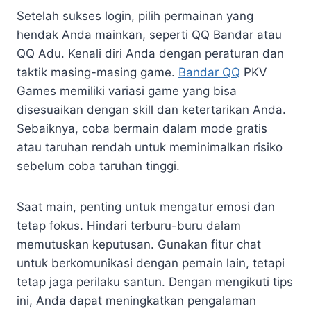
Setelah sukses login, pilih permainan yang
hendak Anda mainkan, seperti QQ Bandar atau
QQ Adu. Kenali diri Anda dengan peraturan dan
taktik masing-masing game.
Bandar QQ
PKV
Games memiliki variasi game yang bisa
disesuaikan dengan skill dan ketertarikan Anda.
Sebaiknya, coba bermain dalam mode gratis
atau taruhan rendah untuk meminimalkan risiko
sebelum coba taruhan tinggi.
Saat main, penting untuk mengatur emosi dan
tetap fokus. Hindari terburu-buru dalam
memutuskan keputusan. Gunakan fitur chat
untuk berkomunikasi dengan pemain lain, tetapi
tetap jaga perilaku santun. Dengan mengikuti tips
ini, Anda dapat meningkatkan pengalaman