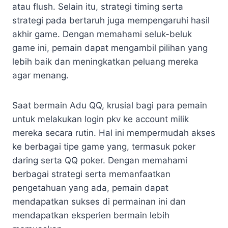
atau flush. Selain itu, strategi timing serta
strategi pada bertaruh juga mempengaruhi hasil
akhir game. Dengan memahami seluk-beluk
game ini, pemain dapat mengambil pilihan yang
lebih baik dan meningkatkan peluang mereka
agar menang.
Saat bermain Adu QQ, krusial bagi para pemain
untuk melakukan login pkv ke account milik
mereka secara rutin. Hal ini mempermudah akses
ke berbagai tipe game yang, termasuk poker
daring serta QQ poker. Dengan memahami
berbagai strategi serta memanfaatkan
pengetahuan yang ada, pemain dapat
mendapatkan sukses di permainan ini dan
mendapatkan eksperien bermain lebih