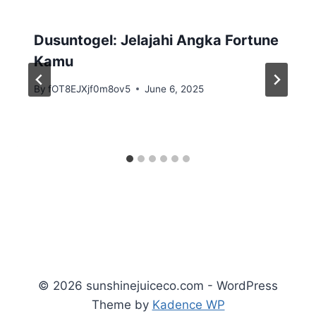
Dusuntogel: Jelajahi Angka Fortune
Kamu
By
fOT8EJXjf0m8ov5
June 6, 2025
© 2026 sunshinejuiceco.com - WordPress
Theme by
Kadence WP