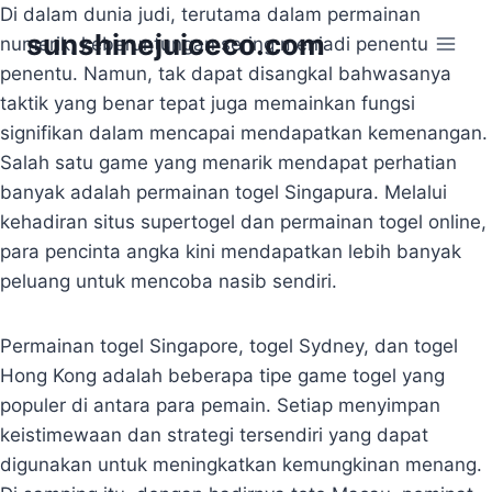
Skip
Di dalam dunia judi, terutama dalam permainan
sunshinejuiceco.com
to
numerik, keberuntungan sering menjadi penentu
content
penentu. Namun, tak dapat disangkal bahwasanya
taktik yang benar tepat juga memainkan fungsi
signifikan dalam mencapai mendapatkan kemenangan.
Salah satu game yang menarik mendapat perhatian
banyak adalah permainan togel Singapura. Melalui
kehadiran situs supertogel dan permainan togel online,
para pencinta angka kini mendapatkan lebih banyak
peluang untuk mencoba nasib sendiri.
Permainan togel Singapore, togel Sydney, dan togel
Hong Kong adalah beberapa tipe game togel yang
populer di antara para pemain. Setiap menyimpan
keistimewaan dan strategi tersendiri yang dapat
digunakan untuk meningkatkan kemungkinan menang.