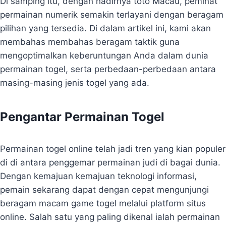
Di samping itu, dengan hadirnya toto Macau, peminat
permainan numerik semakin terlayani dengan beragam
pilihan yang tersedia. Di dalam artikel ini, kami akan
membahas membahas beragam taktik guna
mengoptimalkan keberuntungan Anda dalam dunia
permainan togel, serta perbedaan-perbedaan antara
masing-masing jenis togel yang ada.
Pengantar Permainan Togel
Permainan togel online telah jadi tren yang kian populer
di di antara penggemar permainan judi di bagai dunia.
Dengan kemajuan kemajuan teknologi informasi,
pemain sekarang dapat dengan cepat mengunjungi
beragam macam game togel melalui platform situs
online. Salah satu yang paling dikenal ialah permainan