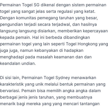
Permainan Togel SG dikenal dengan sistem permainan
togel yang sangat jelas serta regulasi yang ketat.
Dengan komunitas pemegang taruhan yang besar,
pengundian terjadi secara terjadwal, dan hasilnya
langsung langsung disiarkan, memberikan kepercayaan
kepada pemain. Hal ini berbeda dibandingkan
permainan togel yang lain seperti Togel Hongkong yang
juga juga, namun kebanyakan di hadapkan
menghadapi pada masalah keamanan dan dan
keandalan undian.
Di sisi lain, Permainan Togel Sydney menawarkan
karakteristik yang unik melalui bentuk permainan yang
bervariasi. Pemain bisa memilih angka angka dalam
berbagai jenis jenis taruhan, yang membuatnya
menarik bagi mereka yang yang mencari tantangan