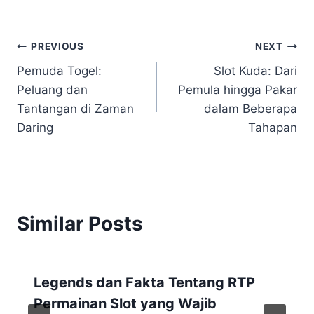
Post
PREVIOUS
NEXT
Pemuda Togel:
Slot Kuda: Dari
navigation
Peluang dan
Pemula hingga Pakar
Tantangan di Zaman
dalam Beberapa
Daring
Tahapan
Similar Posts
Legends dan Fakta Tentang RTP
Permainan Slot yang Wajib