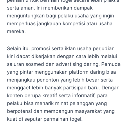
serta aman. Ini memberikan dampak
menguntungkan bagi pelaku usaha yang ingin
memperluas jangkauan kompetisi atau usaha
mereka.
Selain itu, promosi serta iklan usaha perjudian
kini dapat dikerjakan dengan cara lebih melalui
saluran sosmed dan advertising daring. Pemuda
yang pintar menggunakan platform daring bisa
menjangkau penonton yang lebih besar serta
menggaet lebih banyak partisipan baru. Dengan
konten berupa kreatif serta informatif, para
pelaku bisa menarik minat pelanggan yang
berpotensi dan membangun masyarakat yang
kuat di seputar permainan togel.