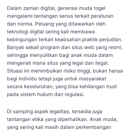
Dalam zaman digital, generasi muda togel
mengalami tantangan serius terkait peraturan
dan norma. Peluang yang ditawarkan oleh
teknologi digital sering kali membawa
kebingungan terkait keabsahan praktik perjudian.
Banyak sekali program dan situs web yang resmi,
sehingga menyulitkan bagi anak muda dalam
mengenali mana situs yang legal dan ilegal.
Situasi ini menimbulkan risiko tinggi, bukan hanya
bagi individu tetapi juga untuk masyarakat
secara keseluruhan, yang bisa kehilangan trust
pada sistem hukum dan regulasi.
Di samping aspek legalitas, tersedia juga
tantangan etika yang diperhatikan. Anak muda,
yang sering kali masih dalam perkembangan