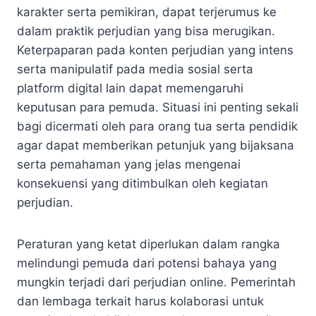
karakter serta pemikiran, dapat terjerumus ke
dalam praktik perjudian yang bisa merugikan.
Keterpaparan pada konten perjudian yang intens
serta manipulatif pada media sosial serta
platform digital lain dapat memengaruhi
keputusan para pemuda. Situasi ini penting sekali
bagi dicermati oleh para orang tua serta pendidik
agar dapat memberikan petunjuk yang bijaksana
serta pemahaman yang jelas mengenai
konsekuensi yang ditimbulkan oleh kegiatan
perjudian.
Peraturan yang ketat diperlukan dalam rangka
melindungi pemuda dari potensi bahaya yang
mungkin terjadi dari perjudian online. Pemerintah
dan lembaga terkait harus kolaborasi untuk