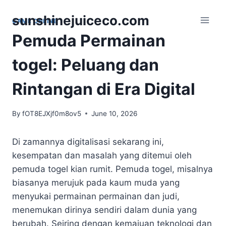
Skip
sunshinejuiceco.com
to
GAME ONLINE
content
Pemuda Permainan
togel: Peluang dan
Rintangan di Era Digital
By
fOT8EJXjf0m8ov5
June 10, 2026
Di zamannya digitalisasi sekarang ini,
kesempatan dan masalah yang ditemui oleh
pemuda togel kian rumit. Pemuda togel, misalnya
biasanya merujuk pada kaum muda yang
menyukai permainan permainan dan judi,
menemukan dirinya sendiri dalam dunia yang
berubah. Seiring dengan kemajuan teknologi dan