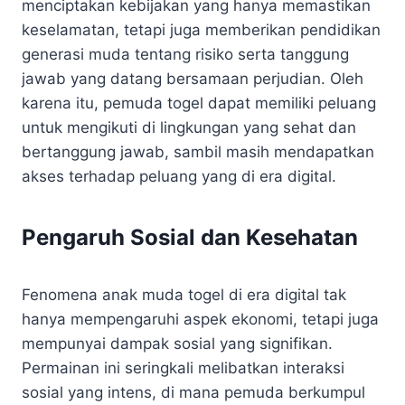
menciptakan kebijakan yang hanya memastikan
keselamatan, tetapi juga memberikan pendidikan
generasi muda tentang risiko serta tanggung
jawab yang datang bersamaan perjudian. Oleh
karena itu, pemuda togel dapat memiliki peluang
untuk mengikuti di lingkungan yang sehat dan
bertanggung jawab, sambil masih mendapatkan
akses terhadap peluang yang di era digital.
Pengaruh Sosial dan Kesehatan
Fenomena anak muda togel di era digital tak
hanya mempengaruhi aspek ekonomi, tetapi juga
mempunyai dampak sosial yang signifikan.
Permainan ini seringkali melibatkan interaksi
sosial yang intens, di mana pemuda berkumpul