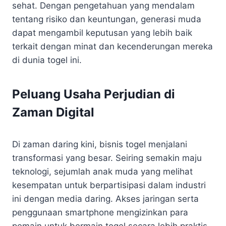
sehat. Dengan pengetahuan yang mendalam
tentang risiko dan keuntungan, generasi muda
dapat mengambil keputusan yang lebih baik
terkait dengan minat dan kecenderungan mereka
di dunia togel ini.
Peluang Usaha Perjudian di
Zaman Digital
Di zaman daring kini, bisnis togel menjalani
transformasi yang besar. Seiring semakin maju
teknologi, sejumlah anak muda yang melihat
kesempatan untuk berpartisipasi dalam industri
ini dengan media daring. Akses jaringan serta
penggunaan smartphone mengizinkan para
pemain untuk bermain togel secara lebih praktis