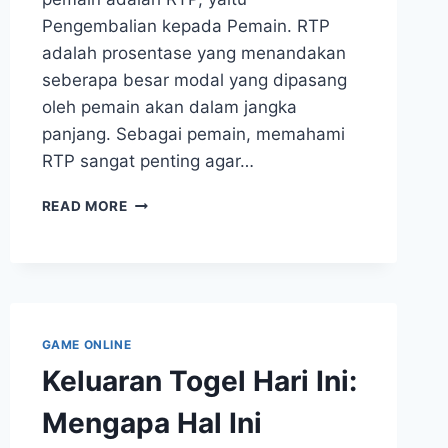
Pengembalian kepada Pemain. RTP
adalah prosentase yang menandakan
seberapa besar modal yang dipasang
oleh pemain akan dalam jangka
panjang. Sebagai pemain, memahami
RTP sangat penting agar…
MISTERI
READ MORE
DI
BELAKANG
PENGEMBALIAN
KE
PEMAIN:
APA
GAME ONLINE
YANG
PERLU
Keluaran Togel Hari Ini:
DIPELAJARI
PEMAIN
Mengapa Hal Ini
SLOT?