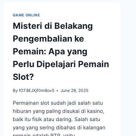
GAME ONLINE
Misteri di Belakang
Pengembalian ke
Pemain: Apa yang
Perlu Dipelajari Pemain
Slot?
By
fOT8EJXjf0m8ov5
June 28, 2025
Permainan slot sudah jadi salah satu
hiburan yang paling disukai di kasino,
baik itu fisik atau daring. Salah satu
yang yang sering dibahas di kalangan
pemain adalah RTP, yaitu