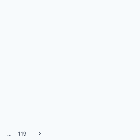
Next
7
…
119