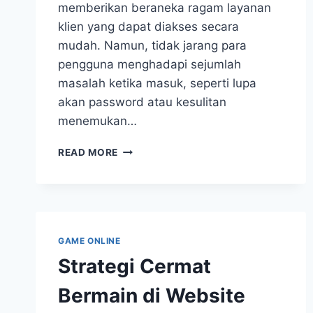
memberikan beraneka ragam layanan
klien yang dapat diakses secara
mudah. Namun, tidak jarang para
pengguna menghadapi sejumlah
masalah ketika masuk, seperti lupa
akan password atau kesulitan
menemukan…
MASUK
READ MORE
UNI
4D:
PENYELESAIAN
MASALAH
UMUM
DAN
GAME ONLINE
CARA
Strategi Cermat
MENGATASINYA
Bermain di Website