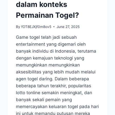
dalam konteks
Permainan Togel?
By
fOT8EJXjf0m8ov5
June 27, 2025
Game togel telah jadi sebuah
entertainment yang digemari oleh
banyak individu di Indonesia, terutama
dengan kemajuan teknologi yang
memungkinkan memungkinkan
aksesibilitas yang lebih mudah melalui
agen togel daring. Dalam beberapa
beberapa tahun terakhir, popularitas
lotto tonline semakin meningkat, dan
banyak sekali pemain yang
memercayakan keluaran togel pada hari
ini untuk memandu putusan mereka