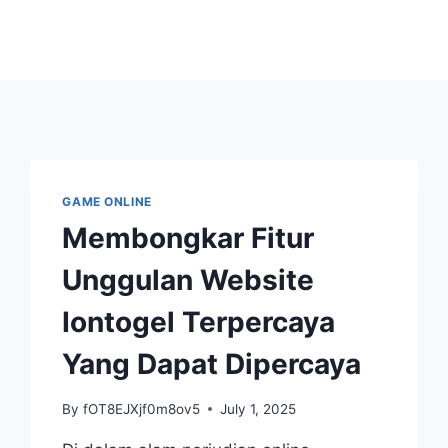
GAME ONLINE
Membongkar Fitur
Unggulan Website
Iontogel Terpercaya
Yang Dapat Dipercaya
By
fOT8EJXjf0m8ov5
July 1, 2025