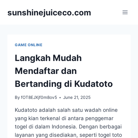
Skip
sunshinejuiceco.com
to
content
GAME ONLINE
Langkah Mudah
Mendaftar dan
Bertanding di Kudatoto
By
fOT8EJXjf0m8ov5
June 21, 2025
Kudatoto adalah salah satu wadah online
yang kian terkenal di antara penggemar
togel di dalam Indonesia. Dengan berbagai
layanan yang disediakan, seperti togel toto