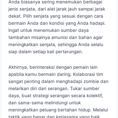
Anda biasanya sering menemukan berbagai
jenis senjata, dari alat jarak jauh sampai jarak
dekat. Pilih senjata yang sesuai dengan cara
bermain Anda dan kondisi yang Anda hadapi.
Ingat untuk menemukan sumber daya
tambahan misalnya amunisi dan bahan agar
meningkatkan senjata, sehingga Anda selalu
siap dalam setiap kali pertarungan.
Akhirnya, berinteraksi dengan pemain lain
apabila kamu bermain daring. Kolaborasi tim
sangat penting dalam menghadapi zombie dan
melarikan diri dari serangan. Tukar sumber
daya, buat strategi serangan secara kolektif,
dan sama-sama melindungi untuk
meningkatkan peluang bertahan hidup. Melalui
taktik yang benar dan kerjasama yang baik,