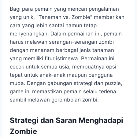
Bagi para pemain yang mencari pengalaman
yang unik, "Tanaman vs. Zombie" memberikan
cara yang lebih santai namun tetap
menyenangkan. Dalam permainan ini, pemain
harus melawan serangan-serangan zombi
dengan menanam berbagai jenis tanaman
yang memiliki fitur istimewa. Permainan ini
cocok untuk semua usia, membuatnya opsi
tepat untuk anak-anak maupun pengguna
muda. Dengan gabungan strategi dan puzzle,
game ini memastikan pemain selalu terlena
sambil melawan gerombolan zombi.
Strategi dan Saran Menghadapi
Zombie