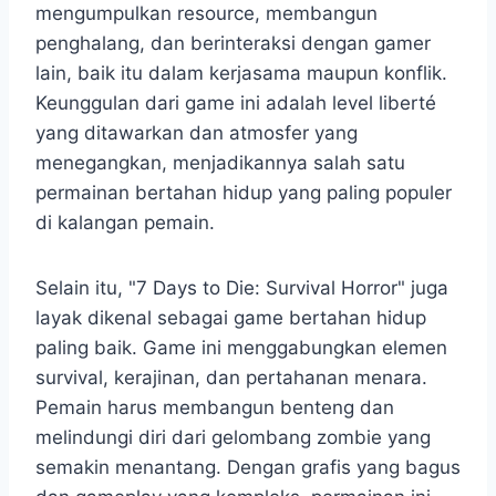
mengumpulkan resource, membangun
penghalang, dan berinteraksi dengan gamer
lain, baik itu dalam kerjasama maupun konflik.
Keunggulan dari game ini adalah level liberté
yang ditawarkan dan atmosfer yang
menegangkan, menjadikannya salah satu
permainan bertahan hidup yang paling populer
di kalangan pemain.
Selain itu, "7 Days to Die: Survival Horror" juga
layak dikenal sebagai game bertahan hidup
paling baik. Game ini menggabungkan elemen
survival, kerajinan, dan pertahanan menara.
Pemain harus membangun benteng dan
melindungi diri dari gelombang zombie yang
semakin menantang. Dengan grafis yang bagus