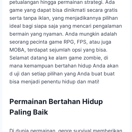
petualangan hingga permainan strategi. Ada
game yang dapat bisa dinikmati secara gratis
serta tanpa iklan, yang menjadikannya pilihan
ideal bagi siapa saja yang mencari pengalaman
bermain yang nyaman. Anda mungkin adalah
seorang pecinta game RPG, FPS, atau juga
MOBA, terdapat sejumlah opsi yang bisa.
Selamat datang ke alam game zombie, di
mana kemampuan bertahan hidup Anda akan
d uji dan setiap pilihan yang Anda buat buat
bisa menjadi penentu hidup dan mati!
Permainan Bertahan Hidup
Paling Baik
Di dunia permainan, genre survival memberikan