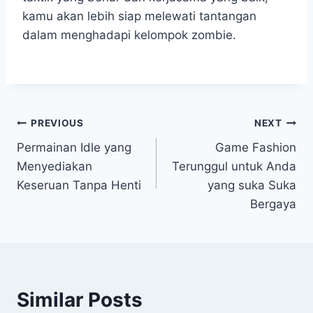
kamu akan lebih siap melewati tantangan
dalam menghadapi kelompok zombie.
Post
PREVIOUS
NEXT
Permainan Idle yang
Game Fashion
navigation
Menyediakan
Terunggul untuk Anda
Keseruan Tanpa Henti
yang suka Suka
Bergaya
Similar Posts