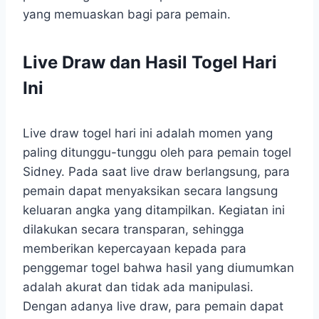
yang memuaskan bagi para pemain.
Live Draw dan Hasil Togel Hari
Ini
Live draw togel hari ini adalah momen yang
paling ditunggu-tunggu oleh para pemain togel
Sidney. Pada saat live draw berlangsung, para
pemain dapat menyaksikan secara langsung
keluaran angka yang ditampilkan. Kegiatan ini
dilakukan secara transparan, sehingga
memberikan kepercayaan kepada para
penggemar togel bahwa hasil yang diumumkan
adalah akurat dan tidak ada manipulasi.
Dengan adanya live draw, para pemain dapat