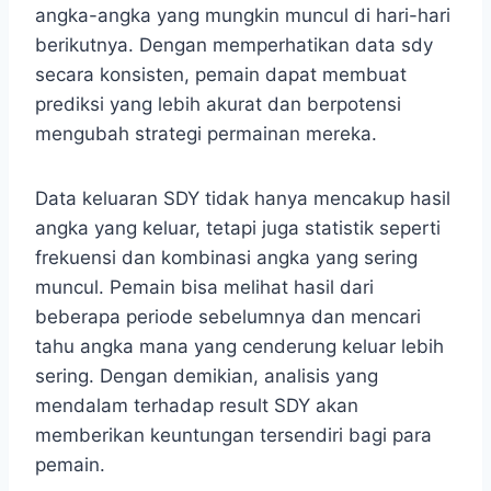
angka-angka yang mungkin muncul di hari-hari
berikutnya. Dengan memperhatikan data sdy
secara konsisten, pemain dapat membuat
prediksi yang lebih akurat dan berpotensi
mengubah strategi permainan mereka.
Data keluaran SDY tidak hanya mencakup hasil
angka yang keluar, tetapi juga statistik seperti
frekuensi dan kombinasi angka yang sering
muncul. Pemain bisa melihat hasil dari
beberapa periode sebelumnya dan mencari
tahu angka mana yang cenderung keluar lebih
sering. Dengan demikian, analisis yang
mendalam terhadap result SDY akan
memberikan keuntungan tersendiri bagi para
pemain.