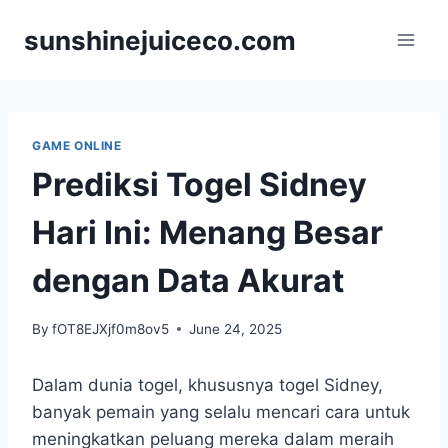
Skip
sunshinejuiceco.com
to
content
GAME ONLINE
Prediksi Togel Sidney
Hari Ini: Menang Besar
dengan Data Akurat
By
fOT8EJXjf0m8ov5
June 24, 2025
Dalam dunia togel, khususnya togel Sidney,
banyak pemain yang selalu mencari cara untuk
meningkatkan peluang mereka dalam meraih