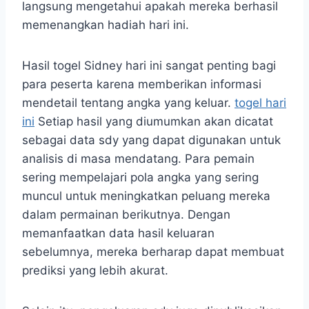
langsung mengetahui apakah mereka berhasil
memenangkan hadiah hari ini.
Hasil togel Sidney hari ini sangat penting bagi
para peserta karena memberikan informasi
mendetail tentang angka yang keluar.
togel hari
ini
Setiap hasil yang diumumkan akan dicatat
sebagai data sdy yang dapat digunakan untuk
analisis di masa mendatang. Para pemain
sering mempelajari pola angka yang sering
muncul untuk meningkatkan peluang mereka
dalam permainan berikutnya. Dengan
memanfaatkan data hasil keluaran
sebelumnya, mereka berharap dapat membuat
prediksi yang lebih akurat.