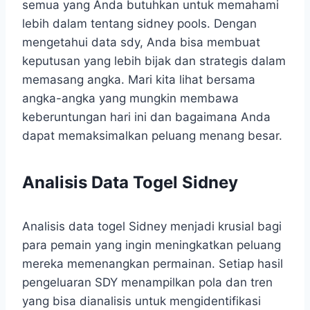
semua yang Anda butuhkan untuk memahami
lebih dalam tentang sidney pools. Dengan
mengetahui data sdy, Anda bisa membuat
keputusan yang lebih bijak dan strategis dalam
memasang angka. Mari kita lihat bersama
angka-angka yang mungkin membawa
keberuntungan hari ini dan bagaimana Anda
dapat memaksimalkan peluang menang besar.
Analisis Data Togel Sidney
Analisis data togel Sidney menjadi krusial bagi
para pemain yang ingin meningkatkan peluang
mereka memenangkan permainan. Setiap hasil
pengeluaran SDY menampilkan pola dan tren
yang bisa dianalisis untuk mengidentifikasi