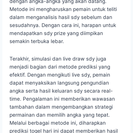
dengan angka-angka yang akan datang.
Metode ini mengharuskan pemain untuk teliti
dalam menganalisis hasil sdy sebelum dan
sesudahnya. Dengan cara ini, harapan untuk
mendapatkan sdy prize yang diimpikan
semakin terbuka lebar.
Terakhir, simulasi dan live draw sdy juga
menjadi bagian dari metode prediksi yang
efektif. Dengan mengikuti live sdy, pemain
dapat menyaksikan langsung pengundian
angka serta hasil keluaran sdy secara real-
time. Pengalaman ini memberikan wawasan
tambahan dalam mengembangkan strategi
permainan dan memilih angka yang tepat.
Melalui berbagai metode ini, diharapkan
prediksi togel hari ini dapat memberikan hasil