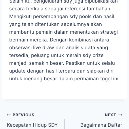
Selain itu, pengeluaran sdy juga dipublikasikan
secara berkala sebagai referensi tambahan.
Mengikuti perkembangan sdy pools dan hasil
yang telah ditentukan sebelumnya akan
membantu pemain dalam menentukan strategi
bermain mereka. Dengan kombinasi antara
observasi live draw dan analisis data yang
tersedia, peluang untuk meraih sdy prize
menjadi semakin besar. Pastikan untuk selalu
update dengan hasil terbaru dan siapkan diri
untuk menang besar dalam permainan togel ini.
Post
PREVIOUS
NEXT
Kecepatan Hidup SDY:
Bagaimana Daftar
navigation