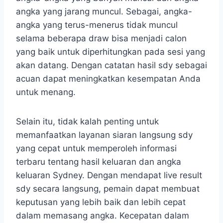
angka yang jarang muncul. Sebagai, angka-
angka yang terus-menerus tidak muncul
selama beberapa draw bisa menjadi calon
yang baik untuk diperhitungkan pada sesi yang
akan datang. Dengan catatan hasil sdy sebagai
acuan dapat meningkatkan kesempatan Anda
untuk menang.
Selain itu, tidak kalah penting untuk
memanfaatkan layanan siaran langsung sdy
yang cepat untuk memperoleh informasi
terbaru tentang hasil keluaran dan angka
keluaran Sydney. Dengan mendapat live result
sdy secara langsung, pemain dapat membuat
keputusan yang lebih baik dan lebih cepat
dalam memasang angka. Kecepatan dalam