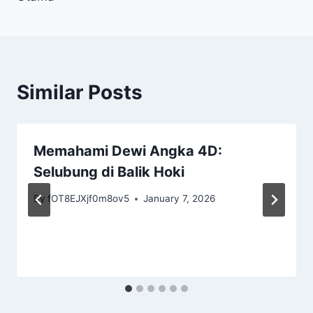
Similar Posts
Memahami Dewi Angka 4D:
Selubung di Balik Hoki
By
fOT8EJXjf0m8ov5
January 7, 2026