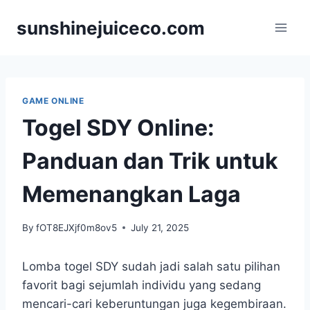
Skip
sunshinejuiceco.com
to
content
GAME ONLINE
Togel SDY Online:
Panduan dan Trik untuk
Memenangkan Laga
By
fOT8EJXjf0m8ov5
July 21, 2025
Lomba togel SDY sudah jadi salah satu pilihan
favorit bagi sejumlah individu yang sedang
mencari-cari keberuntungan juga kegembiraan.