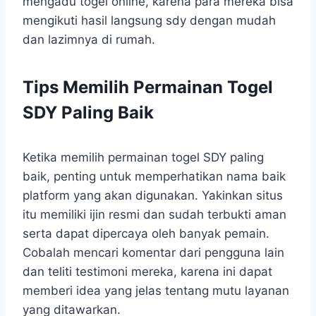
mengadu togel online, karena para mereka bisa
mengikuti hasil langsung sdy dengan mudah
dan lazimnya di rumah.
Tips Memilih Permainan Togel
SDY Paling Baik
Ketika memilih permainan togel SDY paling
baik, penting untuk memperhatikan nama baik
platform yang akan digunakan. Yakinkan situs
itu memiliki ijin resmi dan sudah terbukti aman
serta dapat dipercaya oleh banyak pemain.
Cobalah mencari komentar dari pengguna lain
dan teliti testimoni mereka, karena ini dapat
memberi idea yang jelas tentang mutu layanan
yang ditawarkan.