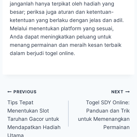
janganlah hanya terpikat oleh hadiah yang
besar; periksa juga aturan dan ketentuan-
ketentuan yang berlaku dengan jelas dan adil.
Melalui menentukan platform yang sesuai,
Anda dapat meningkatkan peluang untuk
menang permainan dan meraih kesan terbaik
dalam berjudi togel online.
Post
PREVIOUS
NEXT
Tips Tepat
Togel SDY Online:
navigation
Menentukan Slot
Panduan dan Trik
Taruhan Gacor untuk
untuk Memenangkan
Mendapatkan Hadiah
Permainan
Utama